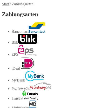
Start
/
Zahlungsarten
Zahlungsarten
Bancontact
Blik
EPS
iDeal
MyBank
Przelewy24
Trustly
Multibanco