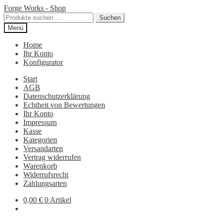
Zur
Zum
Forge Works - Shop
Navigation
Inhalt
Suchen
Suchen
springen
springen
nach:
Menü
Home
Ihr Konto
Konfigurator
Start
AGB
Datenschutzerklärung
Echtheit von Bewertungen
Ihr Konto
Impressum
Kasse
Kategorien
Versandarten
Vertrag widerrufen
Warenkorb
Widerrufsrecht
Zahlungsarten
0,00
€
0 Artikel