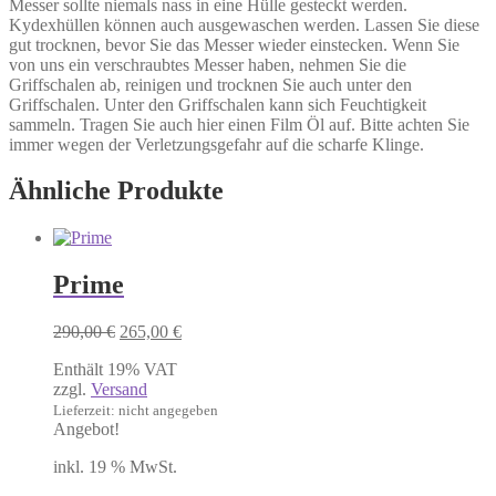
Messer sollte niemals nass in eine Hülle gesteckt werden.
Kydexhüllen können auch ausgewaschen werden. Lassen Sie diese
gut trocknen, bevor Sie das Messer wieder einstecken. Wenn Sie
von uns ein verschraubtes Messer haben, nehmen Sie die
Griffschalen ab, reinigen und trocknen Sie auch unter den
Griffschalen. Unter den Griffschalen kann sich Feuchtigkeit
sammeln. Tragen Sie auch hier einen Film Öl auf. Bitte achten Sie
immer wegen der Verletzungsgefahr auf die scharfe Klinge.
Ähnliche Produkte
Prime
Ursprünglicher
Aktueller
290,00
€
265,00
€
Preis
Preis
Enthält 19% VAT
war:
ist:
zzgl.
Versand
290,00 €
265,00 €.
Lieferzeit: nicht angegeben
Angebot!
inkl. 19 % MwSt.