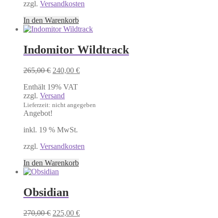
zzgl.
Versandkosten
In den Warenkorb
Indomitor Wildtrack
Ursprünglicher
Aktueller
265,00
€
240,00
€
Preis
Preis
Enthält 19% VAT
war:
ist:
zzgl.
Versand
265,00 €
240,00 €.
Lieferzeit: nicht angegeben
Angebot!
inkl. 19 % MwSt.
zzgl.
Versandkosten
In den Warenkorb
Obsidian
Ursprünglicher
Aktueller
270,00
€
225,00
€