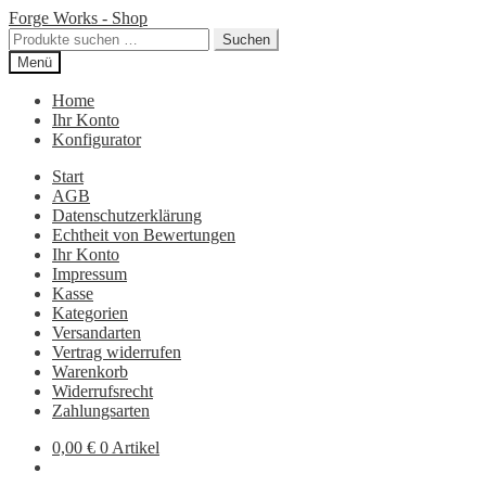
Zur
Zum
Forge Works - Shop
Navigation
Inhalt
Suchen
Suchen
springen
springen
nach:
Menü
Home
Ihr Konto
Konfigurator
Start
AGB
Datenschutzerklärung
Echtheit von Bewertungen
Ihr Konto
Impressum
Kasse
Kategorien
Versandarten
Vertrag widerrufen
Warenkorb
Widerrufsrecht
Zahlungsarten
0,00
€
0 Artikel