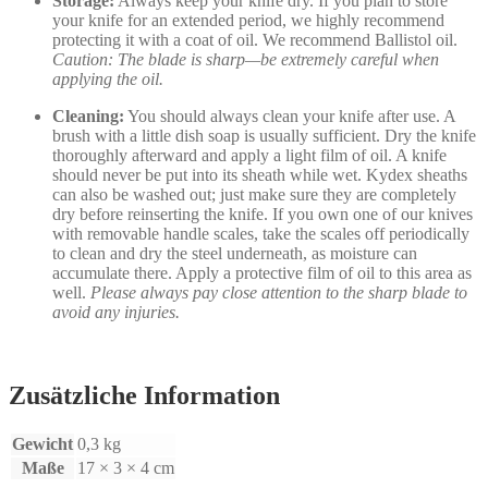
Storage:
Always keep your knife dry. If you plan to store
your knife for an extended period, we highly recommend
protecting it with a coat of oil. We recommend Ballistol oil.
Caution: The blade is sharp—be extremely careful when
applying the oil.
Cleaning:
You should always clean your knife after use. A
brush with a little dish soap is usually sufficient. Dry the knife
thoroughly afterward and apply a light film of oil. A knife
should never be put into its sheath while wet. Kydex sheaths
can also be washed out; just make sure they are completely
dry before reinserting the knife. If you own one of our knives
with removable handle scales, take the scales off periodically
to clean and dry the steel underneath, as moisture can
accumulate there. Apply a protective film of oil to this area as
well.
Please always pay close attention to the sharp blade to
avoid any injuries.
Zusätzliche Information
Gewicht
0,3 kg
Maße
17 × 3 × 4 cm