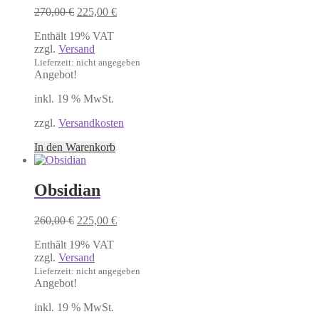
Ursprünglicher
Aktueller
270,00
€
225,00
€
Preis
Preis
Enthält 19% VAT
war:
ist:
zzgl.
Versand
270,00 €
225,00 €.
Lieferzeit: nicht angegeben
Angebot!
inkl. 19 % MwSt.
zzgl.
Versandkosten
In den Warenkorb
Obsidian
Ursprünglicher
Aktueller
260,00
€
225,00
€
Preis
Preis
Enthält 19% VAT
war:
ist:
zzgl.
Versand
260,00 €
225,00 €.
Lieferzeit: nicht angegeben
Angebot!
inkl. 19 % MwSt.