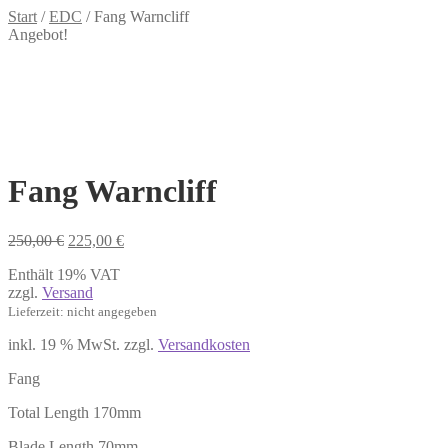
Start
/
EDC
/
Fang Warncliff
Angebot!
Fang Warncliff
Ursprünglicher
Aktueller
250,00
€
225,00
€
Preis
Preis
Enthält 19% VAT
war:
ist:
zzgl.
Versand
250,00 €
225,00 €.
Lieferzeit: nicht angegeben
inkl. 19 % MwSt.
zzgl.
Versandkosten
Fang
Total Length 170mm
Blade Length 70mm