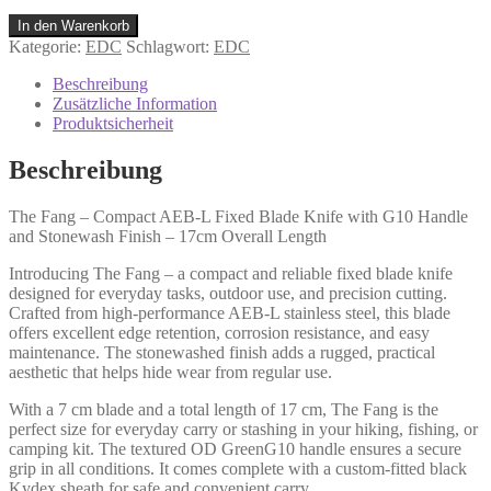
Fang
In den Warenkorb
Warncliff
Kategorie:
EDC
Schlagwort:
EDC
Menge
Beschreibung
Zusätzliche Information
Produktsicherheit
Beschreibung
The Fang – Compact AEB-L Fixed Blade Knife with G10 Handle
and Stonewash Finish – 17cm Overall Length
Introducing The Fang – a compact and reliable fixed blade knife
designed for everyday tasks, outdoor use, and precision cutting.
Crafted from high-performance AEB-L stainless steel, this blade
offers excellent edge retention, corrosion resistance, and easy
maintenance. The stonewashed finish adds a rugged, practical
aesthetic that helps hide wear from regular use.
With a 7 cm blade and a total length of 17 cm, The Fang is the
perfect size for everyday carry or stashing in your hiking, fishing, or
camping kit. The textured OD GreenG10 handle ensures a secure
grip in all conditions. It comes complete with a custom-fitted black
Kydex sheath for safe and convenient carry.