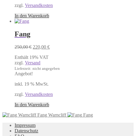
zzgl.
Versandkosten
In den Warenkorb
Fang
Ursprünglicher
Aktueller
250,00
€
220,00
€
Preis
Preis
Enthält 19% VAT
war:
ist:
zzgl.
Versand
250,00 €
220,00 €.
Lieferzeit: nicht angegeben
Angebot!
inkl. 19 % MwSt.
zzgl.
Versandkosten
In den Warenkorb
Fang Warncliff
Fang
Impressum
Datenschutz