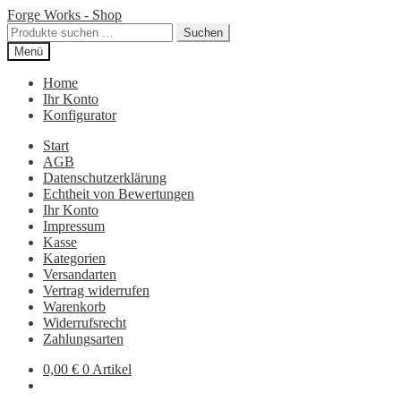
Zur
Zum
Forge Works - Shop
Navigation
Inhalt
Suchen
Suchen
springen
springen
nach:
Menü
Home
Ihr Konto
Konfigurator
Start
AGB
Datenschutzerklärung
Echtheit von Bewertungen
Ihr Konto
Impressum
Kasse
Kategorien
Versandarten
Vertrag widerrufen
Warenkorb
Widerrufsrecht
Zahlungsarten
0,00
€
0 Artikel