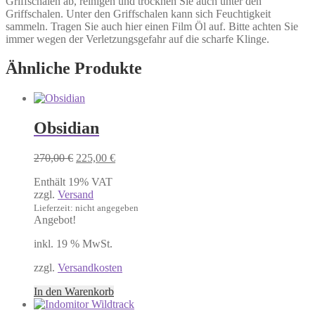
Griffschalen ab, reinigen und trocknen Sie auch unter den
Griffschalen. Unter den Griffschalen kann sich Feuchtigkeit
sammeln. Tragen Sie auch hier einen Film Öl auf. Bitte achten Sie
immer wegen der Verletzungsgefahr auf die scharfe Klinge.
Ähnliche Produkte
Obsidian
Ursprünglicher
Aktueller
270,00
€
225,00
€
Preis
Preis
Enthält 19% VAT
war:
ist:
zzgl.
Versand
270,00 €
225,00 €.
Lieferzeit: nicht angegeben
Angebot!
inkl. 19 % MwSt.
zzgl.
Versandkosten
In den Warenkorb