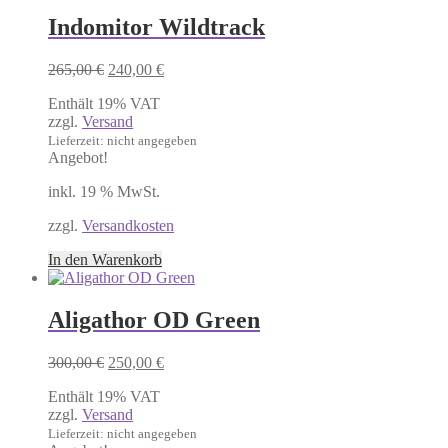
Indomitor Wildtrack
Ursprünglicher
Aktueller
265,00
€
240,00
€
Preis
Preis
Enthält 19% VAT
war:
ist:
zzgl.
Versand
265,00 €
240,00 €.
Lieferzeit: nicht angegeben
Angebot!
inkl. 19 % MwSt.
zzgl.
Versandkosten
In den Warenkorb
Aligathor OD Green
Ursprünglicher
Aktueller
300,00
€
250,00
€
Preis
Preis
Enthält 19% VAT
war:
ist:
zzgl.
Versand
300,00 €
250,00 €.
Lieferzeit: nicht angegeben