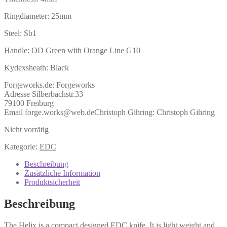
Ringdiameter: 25mm
Steel: Sb1
Handle: OD Green with Orange Line G10
Kydexsheath: Black
Forgeworks.de:
Forgeworks
Adresse Silberbachstr.33
79100 Freiburg
Email forge.works@web.de
Christoph Gihring:
Christoph Gihring
Nicht vorrätig
Kategorie:
EDC
Beschreibung
Zusätzliche Information
Produktsicherheit
Beschreibung
The Helix is a compact designed EDC knife. It is light weight and