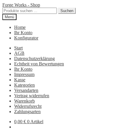
Zur
Zum
Forge Works - Shop
Navigation
Inhalt
Suchen
Suchen
springen
springen
nach:
Menü
Home
Ihr Konto
Konfigurator
Start
AGB
Datenschutzerklärung
Echtheit von Bewertungen
Ihr Konto
Impressum
Kasse
Kategorien
Versandarten
Vertrag widerrufen
Warenkorb
Widerrufsrecht
Zahlungsarten
0,00
€
0 Artikel