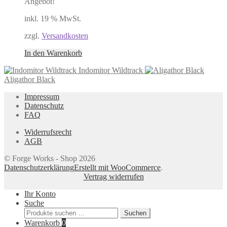
Angebot!
inkl. 19 % MwSt.
zzgl.
Versandkosten
In den Warenkorb
Indomitor Wildtrack
Aligathor Black
Impressum
Datenschutz
FAQ
Widerrufsrecht
AGB
© Forge Works - Shop 2026
Datenschutzerklärung
Erstellt mit WooCommerce
.
Vertrag widerrufen
Ihr Konto
Suche
Suchen
Suchen
nach:
Warenkorb
0