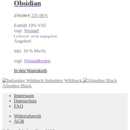
Obsidian
Ursprünglicher
Aktueller
270,00
€
225,00
€
Preis
Preis
Enthält 19% VAT
war:
ist:
zzgl.
Versand
270,00 €
225,00 €.
Lieferzeit: nicht angegeben
Angebot!
inkl. 19 % MwSt.
zzgl.
Versandkosten
In den Warenkorb
Indomitor Wildtrack
Aligathor Black
Impressum
Datenschutz
FAQ
Widerrufsrecht
AGB