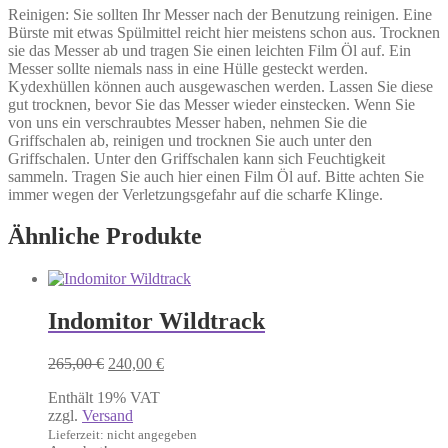
Reinigen: Sie sollten Ihr Messer nach der Benutzung reinigen. Eine
Bürste mit etwas Spülmittel reicht hier meistens schon aus. Trocknen
sie das Messer ab und tragen Sie einen leichten Film Öl auf. Ein
Messer sollte niemals nass in eine Hülle gesteckt werden.
Kydexhüllen können auch ausgewaschen werden. Lassen Sie diese
gut trocknen, bevor Sie das Messer wieder einstecken. Wenn Sie
von uns ein verschraubtes Messer haben, nehmen Sie die
Griffschalen ab, reinigen und trocknen Sie auch unter den
Griffschalen. Unter den Griffschalen kann sich Feuchtigkeit
sammeln. Tragen Sie auch hier einen Film Öl auf. Bitte achten Sie
immer wegen der Verletzungsgefahr auf die scharfe Klinge.
Ähnliche Produkte
Indomitor Wildtrack
Ursprünglicher
Aktueller
265,00
€
240,00
€
Preis
Preis
Enthält 19% VAT
war:
ist:
zzgl.
Versand
265,00 €
240,00 €.
Lieferzeit: nicht angegeben