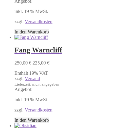
Angebot!
inkl. 19 % MwSt.
zzgl.
Versandkosten
In den Warenkorb
Fang Warncliff
Ursprünglicher
Aktueller
250,00
€
225,00
€
Preis
Preis
Enthält 19% VAT
war:
ist:
zzgl.
Versand
250,00 €
225,00 €.
Lieferzeit: nicht angegeben
Angebot!
inkl. 19 % MwSt.
zzgl.
Versandkosten
In den Warenkorb