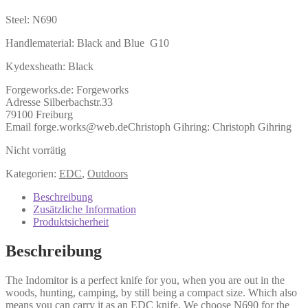
Steel: N690
Handlematerial: Black and Blue G10
Kydexsheath: Black
Forgeworks.de:
Forgeworks
Adresse Silberbachstr.33
79100 Freiburg
Email forge.works@web.de
Christoph Gihring:
Christoph Gihring
Nicht vorrätig
Kategorien:
EDC
,
Outdoors
Beschreibung
Zusätzliche Information
Produktsicherheit
Beschreibung
The Indomitor is a perfect knife for you, when you are out in the
woods, hunting, camping, by still being a compact size. Which also
means you can carry it as an EDC knife. We choose N690 for the