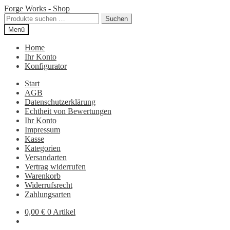
Zur
Zum
Forge Works - Shop
Navigation
Inhalt
Suchen
Suchen
springen
springen
nach:
Menü
Home
Ihr Konto
Konfigurator
Start
AGB
Datenschutzerklärung
Echtheit von Bewertungen
Ihr Konto
Impressum
Kasse
Kategorien
Versandarten
Vertrag widerrufen
Warenkorb
Widerrufsrecht
Zahlungsarten
0,00
€
0 Artikel