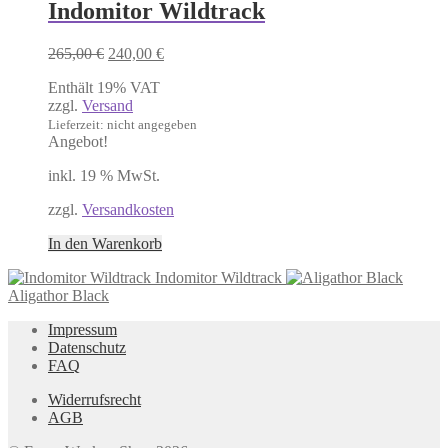
Indomitor Wildtrack
Ursprünglicher
Aktueller
265,00
€
240,00
€
Preis
Preis
Enthält 19% VAT
war:
ist:
zzgl.
Versand
265,00 €
240,00 €.
Lieferzeit: nicht angegeben
Angebot!
inkl. 19 % MwSt.
zzgl.
Versandkosten
In den Warenkorb
Indomitor Wildtrack
Aligathor Black
Impressum
Datenschutz
FAQ
Widerrufsrecht
AGB