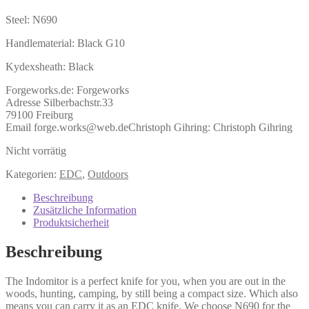
Steel: N690
Handlematerial: Black G10
Kydexsheath: Black
Forgeworks.de:
Forgeworks
Adresse Silberbachstr.33
79100 Freiburg
Email forge.works@web.de
Christoph Gihring:
Christoph Gihring
Nicht vorrätig
Kategorien:
EDC
,
Outdoors
Beschreibung
Zusätzliche Information
Produktsicherheit
Beschreibung
The Indomitor is a perfect knife for you, when you are out in the
woods, hunting, camping, by still being a compact size. Which also
means you can carry it as an EDC knife. We choose N690 for the