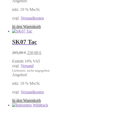
Angebot!
inkl. 19 % MwSt.
zzgl.
Versandkosten
In den Warenkorb
SK07 Tac
Ursprünglicher
Aktueller
265,00
€
250,00
€
Preis
Preis
Enthält 19% VAT
war:
ist:
zzgl.
Versand
265,00 €
250,00 €.
Lieferzeit: nicht angegeben
Angebot!
inkl. 19 % MwSt.
zzgl.
Versandkosten
In den Warenkorb