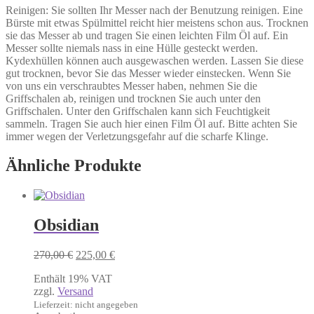
Reinigen: Sie sollten Ihr Messer nach der Benutzung reinigen. Eine
Bürste mit etwas Spülmittel reicht hier meistens schon aus. Trocknen
sie das Messer ab und tragen Sie einen leichten Film Öl auf. Ein
Messer sollte niemals nass in eine Hülle gesteckt werden.
Kydexhüllen können auch ausgewaschen werden. Lassen Sie diese
gut trocknen, bevor Sie das Messer wieder einstecken. Wenn Sie
von uns ein verschraubtes Messer haben, nehmen Sie die
Griffschalen ab, reinigen und trocknen Sie auch unter den
Griffschalen. Unter den Griffschalen kann sich Feuchtigkeit
sammeln. Tragen Sie auch hier einen Film Öl auf. Bitte achten Sie
immer wegen der Verletzungsgefahr auf die scharfe Klinge.
Ähnliche Produkte
Obsidian
Ursprünglicher
Aktueller
270,00
€
225,00
€
Preis
Preis
Enthält 19% VAT
war:
ist:
zzgl.
Versand
270,00 €
225,00 €.
Lieferzeit: nicht angegeben