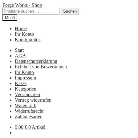
Zur
Zum
Forge Works - Shop
Navigation
Inhalt
Suchen
Suchen
springen
springen
nach:
Menü
Home
Ihr Konto
Konfigurator
Start
AGB
Datenschutzerklärung
Echtheit von Bewertungen
Ihr Konto
Impressum
Kasse
Kategorien
Versandarten
Vertrag widerrufen
Warenkorb
Widerrufsrecht
Zahlungsarten
0,00
€
0 Artikel