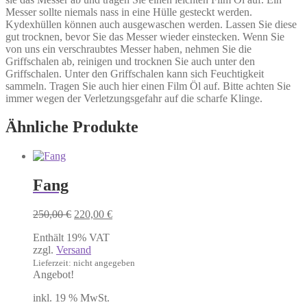
Messer sollte niemals nass in eine Hülle gesteckt werden.
Kydexhüllen können auch ausgewaschen werden. Lassen Sie diese
gut trocknen, bevor Sie das Messer wieder einstecken. Wenn Sie
von uns ein verschraubtes Messer haben, nehmen Sie die
Griffschalen ab, reinigen und trocknen Sie auch unter den
Griffschalen. Unter den Griffschalen kann sich Feuchtigkeit
sammeln. Tragen Sie auch hier einen Film Öl auf. Bitte achten Sie
immer wegen der Verletzungsgefahr auf die scharfe Klinge.
Ähnliche Produkte
Fang
Ursprünglicher
Aktueller
250,00
€
220,00
€
Preis
Preis
Enthält 19% VAT
war:
ist:
zzgl.
Versand
250,00 €
220,00 €.
Lieferzeit: nicht angegeben
Angebot!
inkl. 19 % MwSt.