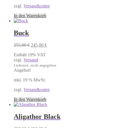
zzgl.
Versandkosten
In den Warenkorb
Buck
Ursprünglicher
Aktueller
255,00
€
245,00
€
Preis
Preis
Enthält 19% VAT
war:
ist:
zzgl.
Versand
255,00 €
245,00 €.
Lieferzeit: nicht angegeben
Angebot!
inkl. 19 % MwSt.
zzgl.
Versandkosten
In den Warenkorb
Aligathor Black