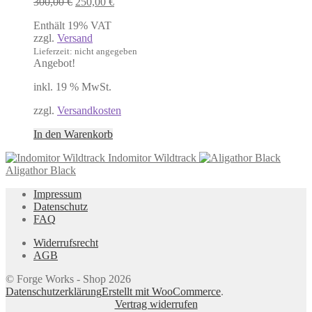
Ursprünglicher
Aktueller
300,00
€
250,00
€
Preis
Preis
Enthält 19% VAT
war:
ist:
zzgl.
Versand
300,00 €
250,00 €.
Lieferzeit: nicht angegeben
Angebot!
inkl. 19 % MwSt.
zzgl.
Versandkosten
In den Warenkorb
Indomitor Wildtrack
Aligathor Black
Impressum
Datenschutz
FAQ
Widerrufsrecht
AGB
© Forge Works - Shop 2026
Datenschutzerklärung
Erstellt mit WooCommerce
.
Vertrag widerrufen