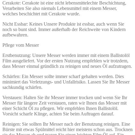
Cerakote: Cerakote ist eine nicht lebensmittelechte Beschichtung,
Verarbeiten Sie also niemals Lebensmittel mit einem Messer,
welches beschichtet mit Cerakote wurde.
Nicht Essbar: Keines Unsere Produkte ist essbar, auch wenn Sie
noch so bunt sind. Immer außerhalb der Reichweite von Kindern
aufbewahren.
Pflege vom Messer
Erstbenutzung: Unsere Messer werden immer mit einem Ballistolöl
Film ausgeliefert. Vor der ersten Nutzung empfehlen wir trotzdem,
dass Messer einmal gründlich zu reinigen und neues Öl aufzutragen.
Schärfen: Ein Messer sollte immer scharf gehalten werden. Dies
minimiert das Verletzungs- und Unfallrisiko. Lassen Sie Ihr Messer
sachkundig schärfen.
Verstauen: Halten Sie ihr Messer immer trocken und wenn Sie Ihr
Messer für längere Zeit verstauen, raten wir Ihnen das Messer mit
einer Schicht Öl zu pflegen. Wir empfehlen Ihnen Ballistolöl.
Vorsicht scharfe Klinge, achten Sie beim Auftragen darauf.
Reinigen: Sie sollten Ihr Messer nach der Benutzung reinigen. Eine
Bürste mit etwas Spülmittel reicht hier meistens schon aus. Trocknen
sie das Messer ab und tragen Sie einen leichten Film Öl auf. Ein