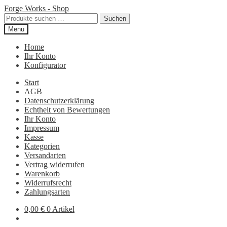
Zur
Zum
Forge Works - Shop
Navigation
Inhalt
Suchen
Suchen
springen
springen
nach:
Menü
Home
Ihr Konto
Konfigurator
Start
AGB
Datenschutzerklärung
Echtheit von Bewertungen
Ihr Konto
Impressum
Kasse
Kategorien
Versandarten
Vertrag widerrufen
Warenkorb
Widerrufsrecht
Zahlungsarten
0,00
€
0 Artikel