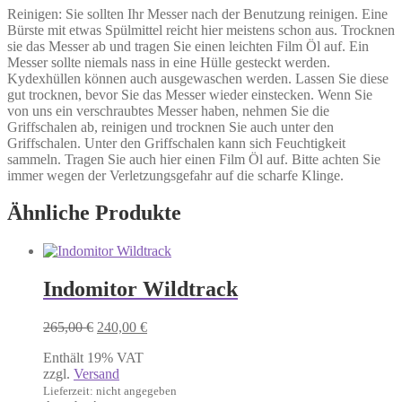
Reinigen: Sie sollten Ihr Messer nach der Benutzung reinigen. Eine
Bürste mit etwas Spülmittel reicht hier meistens schon aus. Trocknen
sie das Messer ab und tragen Sie einen leichten Film Öl auf. Ein
Messer sollte niemals nass in eine Hülle gesteckt werden.
Kydexhüllen können auch ausgewaschen werden. Lassen Sie diese
gut trocknen, bevor Sie das Messer wieder einstecken. Wenn Sie
von uns ein verschraubtes Messer haben, nehmen Sie die
Griffschalen ab, reinigen und trocknen Sie auch unter den
Griffschalen. Unter den Griffschalen kann sich Feuchtigkeit
sammeln. Tragen Sie auch hier einen Film Öl auf. Bitte achten Sie
immer wegen der Verletzungsgefahr auf die scharfe Klinge.
Ähnliche Produkte
Indomitor Wildtrack
Ursprünglicher
Aktueller
265,00
€
240,00
€
Preis
Preis
Enthält 19% VAT
war:
ist:
zzgl.
Versand
265,00 €
240,00 €.
Lieferzeit: nicht angegeben