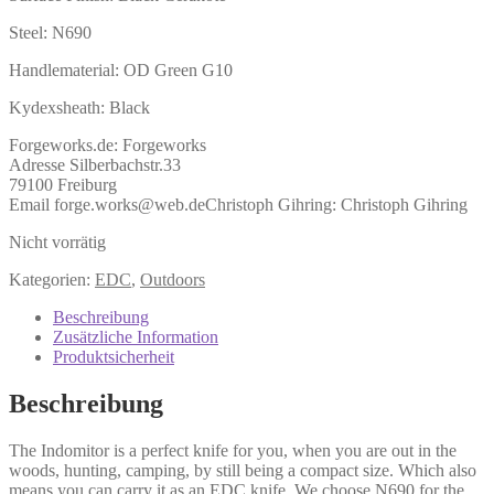
Steel: N690
Handlematerial: OD Green G10
Kydexsheath: Black
Forgeworks.de:
Forgeworks
Adresse Silberbachstr.33
79100 Freiburg
Email forge.works@web.de
Christoph Gihring:
Christoph Gihring
Nicht vorrätig
Kategorien:
EDC
,
Outdoors
Beschreibung
Zusätzliche Information
Produktsicherheit
Beschreibung
The Indomitor is a perfect knife for you, when you are out in the
woods, hunting, camping, by still being a compact size. Which also
means you can carry it as an EDC knife. We choose N690 for the