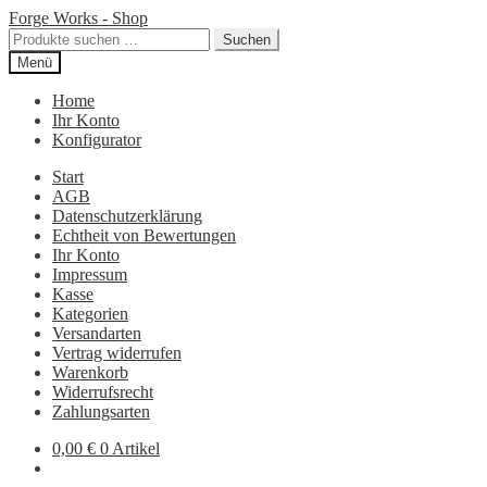
Zur
Zum
Forge Works - Shop
Navigation
Inhalt
Suchen
Suchen
springen
springen
nach:
Menü
Home
Ihr Konto
Konfigurator
Start
AGB
Datenschutzerklärung
Echtheit von Bewertungen
Ihr Konto
Impressum
Kasse
Kategorien
Versandarten
Vertrag widerrufen
Warenkorb
Widerrufsrecht
Zahlungsarten
0,00
€
0 Artikel