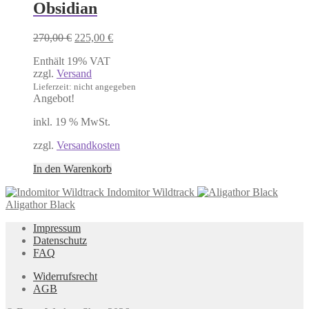
Obsidian
Ursprünglicher
Aktueller
270,00
€
225,00
€
Preis
Preis
Enthält 19% VAT
war:
ist:
zzgl.
Versand
270,00 €
225,00 €.
Lieferzeit: nicht angegeben
Angebot!
inkl. 19 % MwSt.
zzgl.
Versandkosten
In den Warenkorb
Indomitor Wildtrack
Aligathor Black
Impressum
Datenschutz
FAQ
Widerrufsrecht
AGB