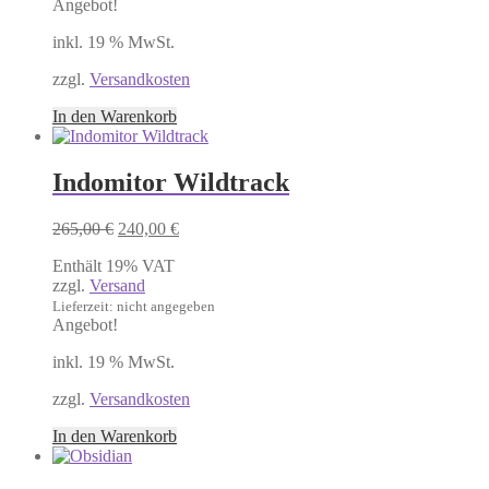
Angebot!
inkl. 19 % MwSt.
zzgl.
Versandkosten
In den Warenkorb
Indomitor Wildtrack
Ursprünglicher
Aktueller
265,00
€
240,00
€
Preis
Preis
Enthält 19% VAT
war:
ist:
zzgl.
Versand
265,00 €
240,00 €.
Lieferzeit: nicht angegeben
Angebot!
inkl. 19 % MwSt.
zzgl.
Versandkosten
In den Warenkorb