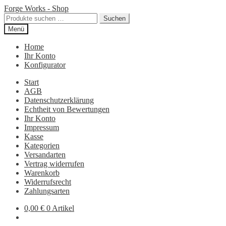
Zur
Zum
Forge Works - Shop
Navigation
Inhalt
Suchen
Suchen
springen
springen
nach:
Menü
Home
Ihr Konto
Konfigurator
Start
AGB
Datenschutzerklärung
Echtheit von Bewertungen
Ihr Konto
Impressum
Kasse
Kategorien
Versandarten
Vertrag widerrufen
Warenkorb
Widerrufsrecht
Zahlungsarten
0,00
€
0 Artikel