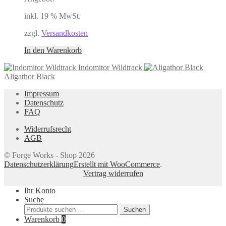
inkl. 19 % MwSt.
zzgl.
Versandkosten
In den Warenkorb
Indomitor Wildtrack
Aligathor Black
Impressum
Datenschutz
FAQ
Widerrufsrecht
AGB
© Forge Works - Shop 2026
Datenschutzerklärung
Erstellt mit WooCommerce
.
Vertrag widerrufen
Ihr Konto
Suche
Suchen
Suchen
nach:
Warenkorb
0