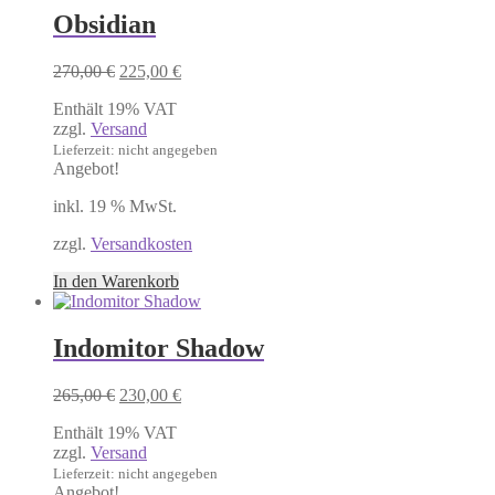
Obsidian
Ursprünglicher
Aktueller
270,00
€
225,00
€
Preis
Preis
Enthält 19% VAT
war:
ist:
zzgl.
Versand
270,00 €
225,00 €.
Lieferzeit: nicht angegeben
Angebot!
inkl. 19 % MwSt.
zzgl.
Versandkosten
In den Warenkorb
Indomitor Shadow
Ursprünglicher
Aktueller
265,00
€
230,00
€
Preis
Preis
Enthält 19% VAT
war:
ist:
zzgl.
Versand
265,00 €
230,00 €.
Lieferzeit: nicht angegeben
Angebot!