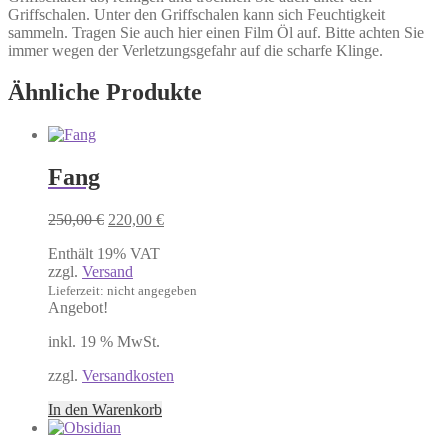
Griffschalen. Unter den Griffschalen kann sich Feuchtigkeit
sammeln. Tragen Sie auch hier einen Film Öl auf. Bitte achten Sie
immer wegen der Verletzungsgefahr auf die scharfe Klinge.
Ähnliche Produkte
Fang
Ursprünglicher
Aktueller
250,00
€
220,00
€
Preis
Preis
Enthält 19% VAT
war:
ist:
zzgl.
Versand
250,00 €
220,00 €.
Lieferzeit: nicht angegeben
Angebot!
inkl. 19 % MwSt.
zzgl.
Versandkosten
In den Warenkorb