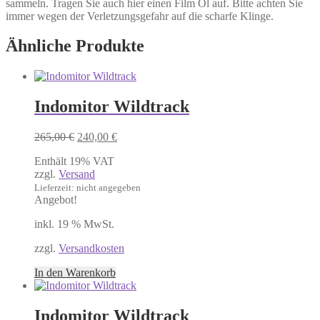
sammeln. Tragen Sie auch hier einen Film Öl auf. Bitte achten Sie
immer wegen der Verletzungsgefahr auf die scharfe Klinge.
Ähnliche Produkte
Indomitor Wildtrack
Ursprünglicher
Aktueller
265,00
€
240,00
€
Preis
Preis
Enthält 19% VAT
war:
ist:
zzgl.
Versand
265,00 €
240,00 €.
Lieferzeit: nicht angegeben
Angebot!
inkl. 19 % MwSt.
zzgl.
Versandkosten
In den Warenkorb
Indomitor Wildtrack