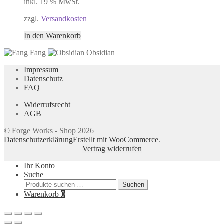
inkl. 19 % MwSt.
zzgl.
Versandkosten
In den Warenkorb
Fang
Obsidian
Impressum
Datenschutz
FAQ
Widerrufsrecht
AGB
© Forge Works - Shop 2026
Datenschutzerklärung
Erstellt mit WooCommerce
.
Vertrag widerrufen
Ihr Konto
Suche
Suchen
Suchen
nach:
Warenkorb
0