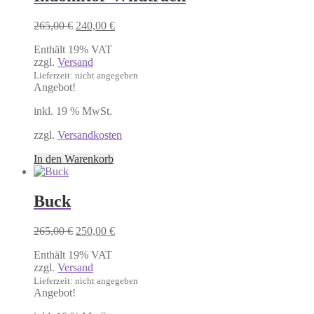
Ursprünglicher
Aktueller
265,00
€
240,00
€
Preis
Preis
Enthält 19% VAT
war:
ist:
zzgl.
Versand
265,00 €
240,00 €.
Lieferzeit: nicht angegeben
Angebot!
inkl. 19 % MwSt.
zzgl.
Versandkosten
In den Warenkorb
Buck
Ursprünglicher
Aktueller
265,00
€
250,00
€
Preis
Preis
Enthält 19% VAT
war:
ist:
zzgl.
Versand
265,00 €
250,00 €.
Lieferzeit: nicht angegeben
Angebot!