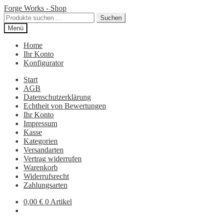
Zur
Zum
Forge Works - Shop
Navigation
Inhalt
Suchen
Suchen
springen
springen
nach:
Menü
Home
Ihr Konto
Konfigurator
Start
AGB
Datenschutzerklärung
Echtheit von Bewertungen
Ihr Konto
Impressum
Kasse
Kategorien
Versandarten
Vertrag widerrufen
Warenkorb
Widerrufsrecht
Zahlungsarten
0,00
€
0 Artikel