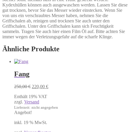
Kydexhüllen können auch ausgewaschen werden. Lassen Sie diese
gut trocknen, bevor Sie das Messer wieder einstecken. Wenn Sie
von uns ein verschraubtes Messer haben, nehmen Sie die
Griffschalen ab, reinigen und trocknen Sie auch unter den
Griffschalen. Unter den Griffschalen kann sich Feuchtigkeit
sammeln. Tragen Sie auch hier einen Film Öl auf. Bitte achten Sie
immer wegen der Verletzungsgefahr auf die scharfe Klinge.
Ähnliche Produkte
Fang
Ursprünglicher
Aktueller
250,00
€
220,00
€
Preis
Preis
Enthält 19% VAT
war:
ist:
zzgl.
Versand
250,00 €
220,00 €.
Lieferzeit: nicht angegeben
Angebot!
inkl. 19 % MwSt.