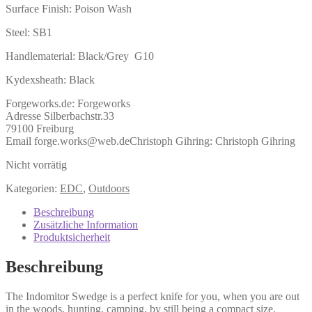
Surface Finish: Poison Wash
Steel: SB1
Handlematerial: Black/Grey G10
Kydexsheath: Black
Forgeworks.de:
Forgeworks
Adresse Silberbachstr.33
79100 Freiburg
Email forge.works@web.de
Christoph Gihring:
Christoph Gihring
Nicht vorrätig
Kategorien:
EDC
,
Outdoors
Beschreibung
Zusätzliche Information
Produktsicherheit
Beschreibung
The Indomitor Swedge is a perfect knife for you, when you are out
in the woods, hunting, camping, by still being a compact size.