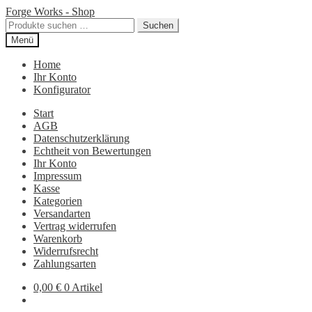
Zur
Zum
Forge Works - Shop
Navigation
Inhalt
Suchen
Suchen
springen
springen
nach:
Menü
Home
Ihr Konto
Konfigurator
Start
AGB
Datenschutzerklärung
Echtheit von Bewertungen
Ihr Konto
Impressum
Kasse
Kategorien
Versandarten
Vertrag widerrufen
Warenkorb
Widerrufsrecht
Zahlungsarten
0,00
€
0 Artikel