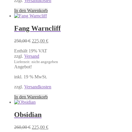
zzgl.
Versandkosten
In den Warenkorb
Fang Warncliff
Ursprünglicher
Aktueller
250,00
€
225,00
€
Preis
Preis
Enthält 19% VAT
war:
ist:
zzgl.
Versand
250,00 €
225,00 €.
Lieferzeit: nicht angegeben
Angebot!
inkl. 19 % MwSt.
zzgl.
Versandkosten
In den Warenkorb
Obsidian
Ursprünglicher
Aktueller
260,00
€
225,00
€