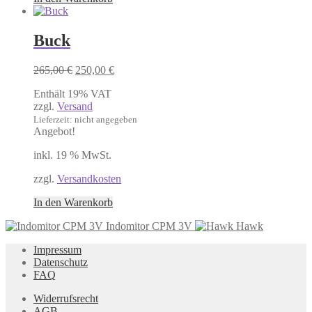
Buck
Ursprünglicher
Aktueller
265,00
€
250,00
€
Preis
Preis
Enthält 19% VAT
war:
ist:
zzgl.
Versand
265,00 €
250,00 €.
Lieferzeit: nicht angegeben
Angebot!
inkl. 19 % MwSt.
zzgl.
Versandkosten
In den Warenkorb
Indomitor CPM 3V
Hawk
Impressum
Datenschutz
FAQ
Widerrufsrecht
AGB