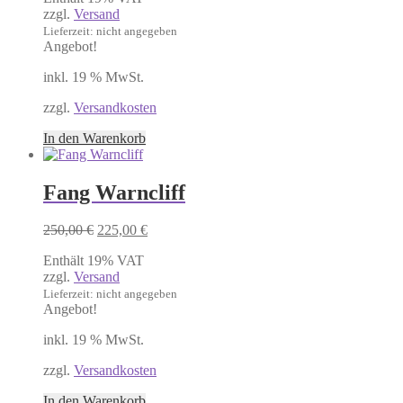
zzgl.
Versand
229,00 €
200,00 €.
Lieferzeit: nicht angegeben
Angebot!
inkl. 19 % MwSt.
zzgl.
Versandkosten
In den Warenkorb
Fang Warncliff
Ursprünglicher
Aktueller
250,00
€
225,00
€
Preis
Preis
Enthält 19% VAT
war:
ist:
zzgl.
Versand
250,00 €
225,00 €.
Lieferzeit: nicht angegeben
Angebot!
inkl. 19 % MwSt.
zzgl.
Versandkosten
In den Warenkorb