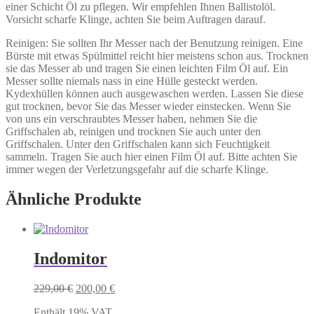
einer Schicht Öl zu pflegen. Wir empfehlen Ihnen Ballistolöl.
Vorsicht scharfe Klinge, achten Sie beim Auftragen darauf.
Reinigen: Sie sollten Ihr Messer nach der Benutzung reinigen. Eine
Bürste mit etwas Spülmittel reicht hier meistens schon aus. Trocknen
sie das Messer ab und tragen Sie einen leichten Film Öl auf. Ein
Messer sollte niemals nass in eine Hülle gesteckt werden.
Kydexhüllen können auch ausgewaschen werden. Lassen Sie diese
gut trocknen, bevor Sie das Messer wieder einstecken. Wenn Sie
von uns ein verschraubtes Messer haben, nehmen Sie die
Griffschalen ab, reinigen und trocknen Sie auch unter den
Griffschalen. Unter den Griffschalen kann sich Feuchtigkeit
sammeln. Tragen Sie auch hier einen Film Öl auf. Bitte achten Sie
immer wegen der Verletzungsgefahr auf die scharfe Klinge.
Ähnliche Produkte
Indomitor
Ursprünglicher
Aktueller
229,00
€
200,00
€
Preis
Preis
Enthält 19% VAT
war:
ist: