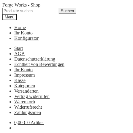
Zur
Zum
Forge Works - Shop
Navigation
Inhalt
Suchen
Suchen
springen
springen
nach:
Menü
Home
Ihr Konto
Konfigurator
Start
AGB
Datenschutzerklärung
Echtheit von Bewertungen
Ihr Konto
Impressum
Kasse
Kategorien
Versandarten
Vertrag widerrufen
Warenkorb
Widerrufsrecht
Zahlungsarten
0,00
€
0 Artikel