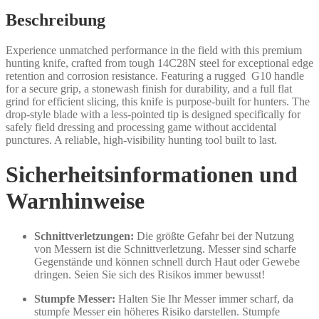
Beschreibung
Experience unmatched performance in the field with this premium
hunting knife, crafted from tough 14C28N steel for exceptional edge
retention and corrosion resistance. Featuring a rugged G10 handle
for a secure grip, a stonewash finish for durability, and a full flat
grind for efficient slicing, this knife is purpose-built for hunters. The
drop-style blade with a less-pointed tip is designed specifically for
safely field dressing and processing game without accidental
punctures. A reliable, high-visibility hunting tool built to last.
Sicherheitsinformationen und
Warnhinweise
Schnittverletzungen:
Die größte Gefahr bei der Nutzung
von Messern ist die Schnittverletzung. Messer sind scharfe
Gegenstände und können schnell durch Haut oder Gewebe
dringen. Seien Sie sich des Risikos immer bewusst!
Stumpfe Messer:
Halten Sie Ihr Messer immer scharf, da
stumpfe Messer ein höheres Risiko darstellen. Stumpfe