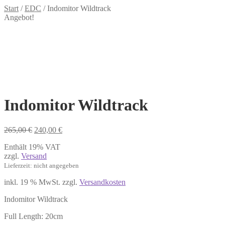
Start
/
EDC
/
Indomitor Wildtrack
Angebot!
Indomitor Wildtrack
Ursprünglicher
Aktueller
265,00
€
240,00
€
Preis
Preis
Enthält 19% VAT
war:
ist:
zzgl.
Versand
265,00 €
240,00 €.
Lieferzeit: nicht angegeben
inkl. 19 % MwSt.
zzgl.
Versandkosten
Indomitor Wildtrack
Full Length: 20cm