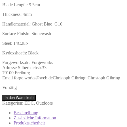
Blade Length: 9.5cm
Thickness: 4mm
Handlematerial: Ghost Blue G10
Surface Finish: Stonewash
Steel: 14C28N
Kydexsheath: Black
Forgeworks.de:
Forgeworks
Adresse Silberbachstr.33
79100 Freiburg
Email forge.works@web.de
Christoph Gihring:
Christoph Gihring
Vorrätig
Indomitor
In den Warenkorb
Wildtrack
Kategorien:
EDC
,
Outdoors
Menge
Beschreibung
Zusätzliche Information
Produktsicherheit