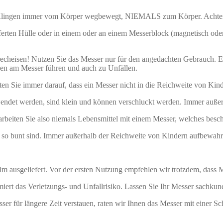
 Klingen immer vom Körper wegbewegt, NIEMALS zum Körper. Achten Si
ferten Hülle oder in einem oder an einem Messerblock (magnetisch oder
heisen! Nutzen Sie das Messer nur für den angedachten Gebrauch. Ein
en am Messer führen und auch zu Unfällen.
en Sie immer darauf, dass ein Messer nicht in die Reichweite von Kind
endet werden, sind klein und können verschluckt werden. Immer auße
rarbeiten Sie also niemals Lebensmittel mit einem Messer, welches besc
h so bunt sind. Immer außerhalb der Reichweite von Kindern aufbewahr
m ausgeliefert. Vor der ersten Nutzung empfehlen wir trotzdem, dass M
iert das Verletzungs- und Unfallrisiko. Lassen Sie Ihr Messer sachkun
r für längere Zeit verstauen, raten wir Ihnen das Messer mit einer Sch