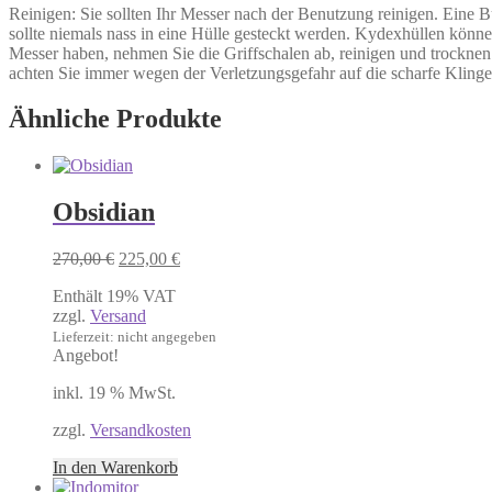
Reinigen: Sie sollten Ihr Messer nach der Benutzung reinigen. Eine Bü
sollte niemals nass in eine Hülle gesteckt werden. Kydexhüllen könn
Messer haben, nehmen Sie die Griffschalen ab, reinigen und trocknen 
achten Sie immer wegen der Verletzungsgefahr auf die scharfe Klinge
Ähnliche Produkte
Obsidian
Ursprünglicher
Aktueller
270,00
€
225,00
€
Preis
Preis
Enthält 19% VAT
war:
ist:
zzgl.
Versand
270,00 €
225,00 €.
Lieferzeit: nicht angegeben
Angebot!
inkl. 19 % MwSt.
zzgl.
Versandkosten
In den Warenkorb