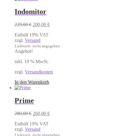
Indomitor
Ursprünglicher
Aktueller
229,00
€
200,00
€
Preis
Preis
Enthält 19% VAT
war:
ist:
zzgl.
Versand
229,00 €
200,00 €.
Lieferzeit: nicht angegeben
Angebot!
inkl. 19 % MwSt.
zzgl.
Versandkosten
In den Warenkorb
Prime
Ursprünglicher
Aktueller
280,00
€
260,00
€
Preis
Preis
Enthält 19% VAT
war:
ist:
zzgl.
Versand
280,00 €
260,00 €.
Lieferzeit: nicht angegeben