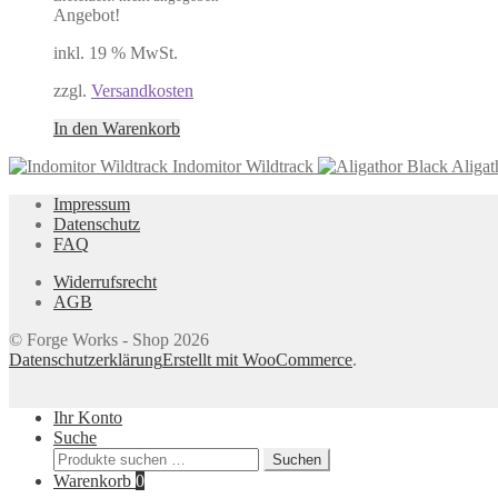
Angebot!
inkl. 19 % MwSt.
zzgl.
Versandkosten
In den Warenkorb
Indomitor Wildtrack
Aligat
Impressum
Datenschutz
FAQ
Widerrufsrecht
AGB
© Forge Works - Shop 2026
Datenschutzerklärung
Erstellt mit WooCommerce
.
Ihr Konto
Suche
Suchen
Suchen
nach:
Warenkorb
0