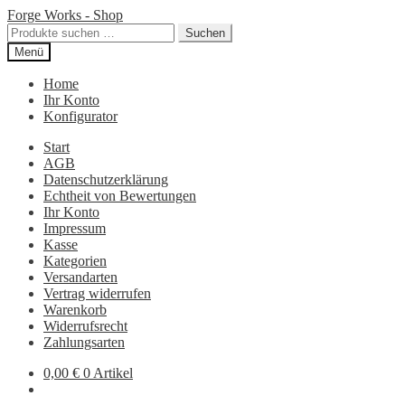
Zur
Zum
Forge Works - Shop
Navigation
Inhalt
Suchen
Suchen
springen
springen
nach:
Menü
Home
Ihr Konto
Konfigurator
Start
AGB
Datenschutzerklärung
Echtheit von Bewertungen
Ihr Konto
Impressum
Kasse
Kategorien
Versandarten
Vertrag widerrufen
Warenkorb
Widerrufsrecht
Zahlungsarten
0,00
€
0 Artikel