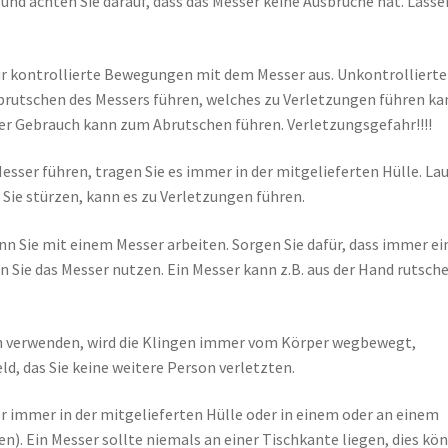
und achten Sie darauf, dass das Messer keine Ausbrüche hat. Lasse
ur kontrollierte Bewegungen mit dem Messer aus. Unkontrollierte
utschen des Messers führen, welches zu Verletzungen führen ka
 Gebrauch kann zum Abrutschen führen. Verletzungsgefahr!!!!
sser führen, tragen Sie es immer in der mitgelieferten Hülle. La
 Sie stürzen, kann es zu Verletzungen führen.
n Sie mit einem Messer arbeiten. Sorgen Sie dafür, dass immer ei
 Sie das Messer nutzen. Ein Messer kann z.B. aus der Hand rutsch
zen verwenden, wird die Klingen immer vom Körper wegbewegt,
d, das Sie keine weitere Person verletzten.
er immer in der mitgelieferten Hülle oder in einem oder an einem
). Ein Messer sollte niemals an einer Tischkante liegen, dies kö