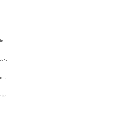
in
uckt
 mit
eite