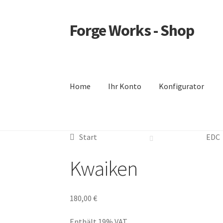
Forge Works - Shop
Zur
Zum
Navigation
Inhalt
springen
springen
Home
Ihr Konto
Konfigurator
Start
AGB
Datenschutzerklärung
Echtheit v
Start
EDC
Vertrag widerrufen
Warenkorb
Widerrufsrech
Kwaiken
180,00
€
Enthält 19% VAT