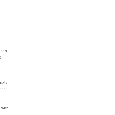
hnen
e
emals
nen,
efahr