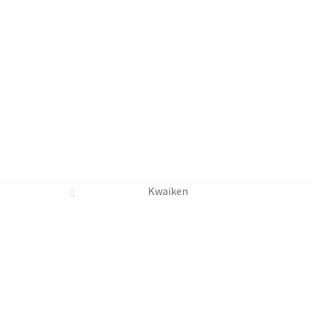
on Bewertungen
Ihr Konto
Impressum
Kasse
Kategorien
Versanda
Kwaiken
t
Zahlungsarten