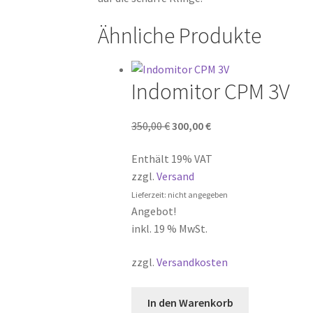
Ähnliche Produkte
Indomitor CPM 3V
Ursprünglicher
Aktueller
350,00
€
300,00
€
Preis
Preis
Enthält 19% VAT
war:
ist:
zzgl.
Versand
350,00 €
300,00 €.
Lieferzeit: nicht angegeben
Angebot!
inkl. 19 % MwSt.
zzgl.
Versandkosten
In den Warenkorb