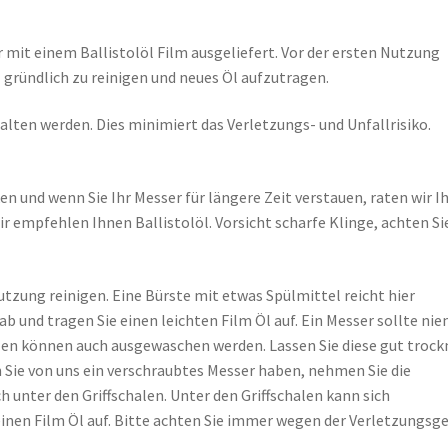
it einem Ballistolöl Film ausgeliefert. Vor der ersten Nutzung
gründlich zu reinigen und neues Öl aufzutragen.
alten werden. Dies minimiert das Verletzungs- und Unfallrisiko.
en und wenn Sie Ihr Messer für längere Zeit verstauen, raten wir I
ir empfehlen Ihnen Ballistolöl. Vorsicht scharfe Klinge, achten Si
utzung reinigen. Eine Bürste mit etwas Spülmittel reicht hier
b und tragen Sie einen leichten Film Öl auf. Ein Messer sollte ni
llen können auch ausgewaschen werden. Lassen Sie diese gut trock
 Sie von uns ein verschraubtes Messer haben, nehmen Sie die
ch unter den Griffschalen. Unter den Griffschalen kann sich
einen Film Öl auf. Bitte achten Sie immer wegen der Verletzungsg