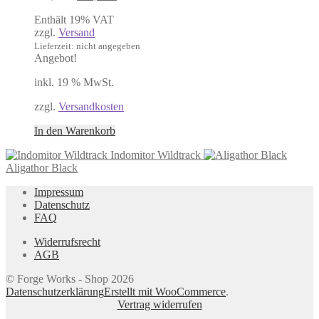
Preis
Preis
Enthält 19% VAT
war:
ist:
zzgl.
Versand
290,00 €
265,00 €.
Lieferzeit: nicht angegeben
Angebot!
inkl. 19 % MwSt.
zzgl.
Versandkosten
In den Warenkorb
Indomitor Wildtrack
Aligathor Black
Impressum
Datenschutz
FAQ
Widerrufsrecht
AGB
© Forge Works - Shop 2026
Datenschutzerklärung
Erstellt mit WooCommerce
.
Vertrag widerrufen