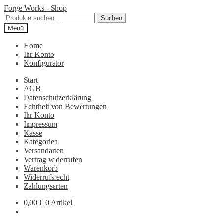
Zur
Zum
Forge Works - Shop
Navigation
Inhalt
Suchen
Suchen
springen
springen
nach:
Menü
Home
Ihr Konto
Konfigurator
Start
AGB
Datenschutzerklärung
Echtheit von Bewertungen
Ihr Konto
Impressum
Kasse
Kategorien
Versandarten
Vertrag widerrufen
Warenkorb
Widerrufsrecht
Zahlungsarten
0,00
€
0 Artikel