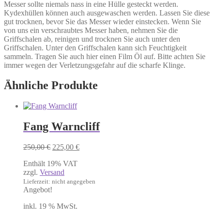
Messer sollte niemals nass in eine Hülle gesteckt werden.
Kydexhüllen können auch ausgewaschen werden. Lassen Sie diese
gut trocknen, bevor Sie das Messer wieder einstecken. Wenn Sie
von uns ein verschraubtes Messer haben, nehmen Sie die
Griffschalen ab, reinigen und trocknen Sie auch unter den
Griffschalen. Unter den Griffschalen kann sich Feuchtigkeit
sammeln. Tragen Sie auch hier einen Film Öl auf. Bitte achten Sie
immer wegen der Verletzungsgefahr auf die scharfe Klinge.
Ähnliche Produkte
Fang Warncliff
Ursprünglicher
Aktueller
250,00
€
225,00
€
Preis
Preis
Enthält 19% VAT
war:
ist:
zzgl.
Versand
250,00 €
225,00 €.
Lieferzeit: nicht angegeben
Angebot!
inkl. 19 % MwSt.