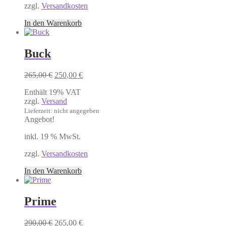
zzgl.
Versandkosten
In den Warenkorb
Buck
Ursprünglicher
Aktueller
265,00
€
250,00
€
Preis
Preis
Enthält 19% VAT
war:
ist:
zzgl.
Versand
265,00 €
250,00 €.
Lieferzeit: nicht angegeben
Angebot!
inkl. 19 % MwSt.
zzgl.
Versandkosten
In den Warenkorb
Prime
Ursprünglicher
Aktueller
290,00
€
265,00
€