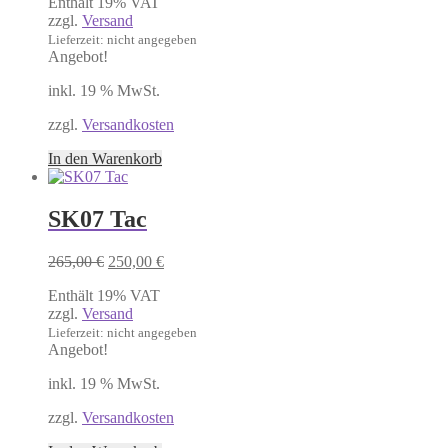
Enthält 19% VAT
war:
ist:
zzgl.
Versand
260,00 €
225,00 €.
Lieferzeit: nicht angegeben
Angebot!
inkl. 19 % MwSt.
zzgl.
Versandkosten
In den Warenkorb
SK07 Tac
Ursprünglicher
Aktueller
265,00
€
250,00
€
Preis
Preis
Enthält 19% VAT
war:
ist:
zzgl.
Versand
265,00 €
250,00 €.
Lieferzeit: nicht angegeben
Angebot!
inkl. 19 % MwSt.
zzgl.
Versandkosten