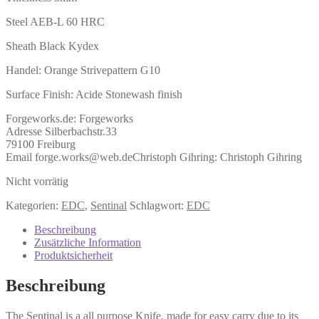
Steel AEB-L 60 HRC
Sheath Black Kydex
Handel: Orange Strivepattern G10
Surface Finish: Acide Stonewash finish
Forgeworks.de:
Forgeworks
Adresse Silberbachstr.33
79100 Freiburg
Email forge.works@web.de
Christoph Gihring:
Christoph Gihring
Nicht vorrätig
Kategorien:
EDC
,
Sentinal
Schlagwort:
EDC
Beschreibung
Zusätzliche Information
Produktsicherheit
Beschreibung
The Sentinal is a all purpose Knife, made for easy carry due to its