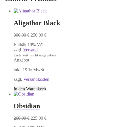
Aligathor Black
Ursprünglicher
Aktueller
300,00
€
250,00
€
Preis
Preis
Enthält 19% VAT
war:
ist:
zzgl.
Versand
300,00 €
250,00 €.
Lieferzeit: nicht angegeben
Angebot!
inkl. 19 % MwSt.
zzgl.
Versandkosten
In den Warenkorb
Obsidian
Ursprünglicher
Aktueller
260,00
€
225,00
€
Preis
Preis