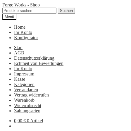
Zur
Zum
Forge Works - Shop
Navigation
Inhalt
Suchen
Suchen
springen
springen
nach:
Menü
Home
Ihr Konto
Konfigurator
Start
AGB
Datenschutzerklärung
Echtheit von Bewertungen
Ihr Konto
Impressum
Kasse
Kategorien
Versandarten
Vertrag widerrufen
Warenkorb
Widerrufsrecht
Zahlungsarten
0,00
€
0 Artikel