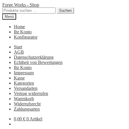
Zur
Zum
Forge Works - Shop
Navigation
Inhalt
Suchen
Suchen
springen
springen
nach:
Menü
Home
Ihr Konto
Konfigurator
Start
AGB
Datenschutzerklärung
Echtheit von Bewertungen
Ihr Konto
Impressum
Kasse
Kategorien
Versandarten
Vertrag widerrufen
Warenkorb
Widerrufsrecht
Zahlungsarten
0,00
€
0 Artikel