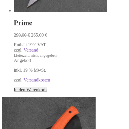
Prime
Ursprünglicher
Aktueller
290,00
€
265,00
€
Preis
Preis
Enthält 19% VAT
war:
ist:
zzgl.
Versand
290,00 €
265,00 €.
Lieferzeit: nicht angegeben
Angebot!
inkl. 19 % MwSt.
zzgl.
Versandkosten
In den Warenkorb