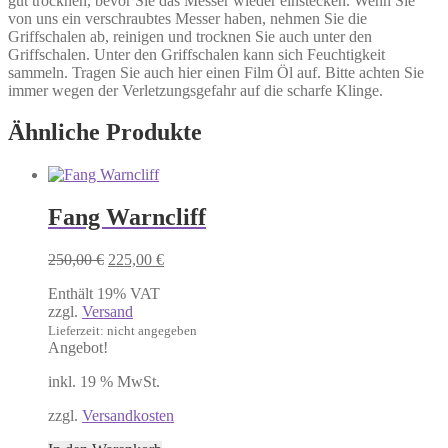
gut trocknen, bevor Sie das Messer wieder einstecken. Wenn Sie
von uns ein verschraubtes Messer haben, nehmen Sie die
Griffschalen ab, reinigen und trocknen Sie auch unter den
Griffschalen. Unter den Griffschalen kann sich Feuchtigkeit
sammeln. Tragen Sie auch hier einen Film Öl auf. Bitte achten Sie
immer wegen der Verletzungsgefahr auf die scharfe Klinge.
Ähnliche Produkte
Fang Warncliff
Ursprünglicher
Aktueller
250,00
€
225,00
€
Preis
Preis
Enthält 19% VAT
war:
ist:
zzgl.
Versand
250,00 €
225,00 €.
Lieferzeit: nicht angegeben
Angebot!
inkl. 19 % MwSt.
zzgl.
Versandkosten