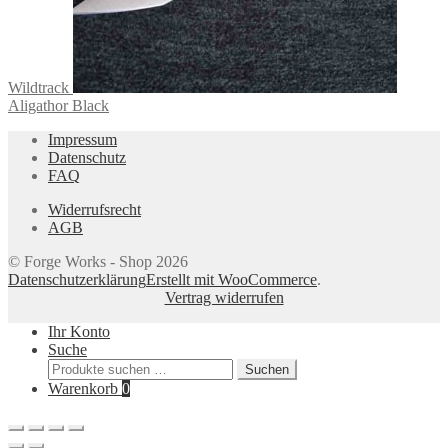
Wildtrack
Aligathor Black
Impressum
Datenschutz
FAQ
Widerrufsrecht
AGB
© Forge Works - Shop 2026
Datenschutzerklärung
Erstellt mit WooCommerce
.
Vertrag widerrufen
Ihr Konto
Suche
Suchen
Suchen
nach:
Warenkorb
0