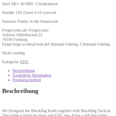
Steel SB1: 60 HRC Cryoheattreat
Handle: OD Green G10 screwed
Sureface Finish: Acide Stonewash
Forgeworks.de:
Forgeworks
Adresse Silberbachstr.33
79100 Freiburg
Email forge.works@web.de
Christoph Gihring:
Christoph Gihring
Nicht vorrätig
Kategorie:
EDC
Beschreibung
Zusätzliche Information
Produktsicherheit
Beschreibung
We Designed the Blackflag Knife together with Blackflag Tactical.
This knife is build for Duty and EDC use. It has a full flat Grind