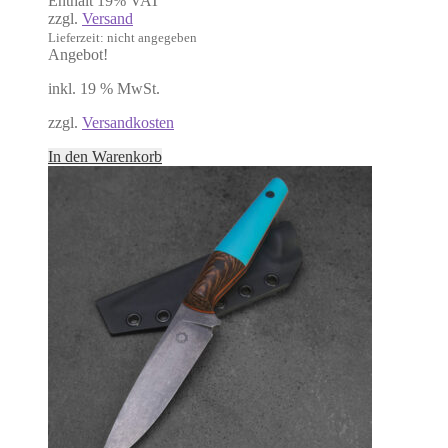
Enthält 19% VAT
war:
ist:
zzgl.
Versand
350,00 €
300,00 €.
Lieferzeit: nicht angegeben
Angebot!
inkl. 19 % MwSt.
zzgl.
Versandkosten
In den Warenkorb