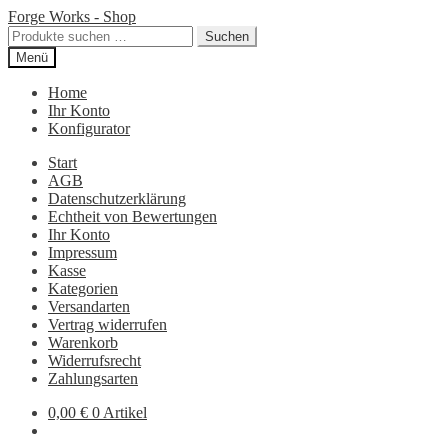
Zur
Zum
Forge Works - Shop
Navigation
Inhalt
Suchen
Suchen
springen
springen
nach:
Menü
Home
Ihr Konto
Konfigurator
Start
AGB
Datenschutzerklärung
Echtheit von Bewertungen
Ihr Konto
Impressum
Kasse
Kategorien
Versandarten
Vertrag widerrufen
Warenkorb
Widerrufsrecht
Zahlungsarten
0,00
€
0 Artikel