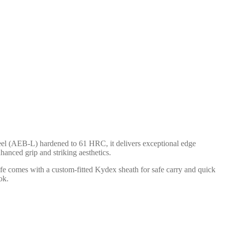
steel (AEB-L) hardened to 61 HRC, it delivers exceptional edge
hanced grip and striking aesthetics.
ife comes with a custom-fitted Kydex sheath for safe carry and quick
ok.