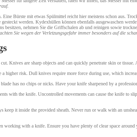
Messer für längere Zeit verstauen, raten wir Ihnen, das Messer mit ein
rauf.
. Eine Bürste mit etwas Spülmittel reicht hier meistens schon aus. Tro
ülle gesteckt werden. Kydexhüllen können ebenfalls ausgewaschen werde
ns besitzen, nehmen Sie die Griffschalen ab und reinigen sowie trockne
 achten Sie wegen der Verletzungsgefahr immer besonders auf die schar
gs
cut. Knives are sharp objects and can quickly penetrate skin or tissue. 
a higher risk. Dull knives require more force during use, which increase
blade has no chips or nicks. Have your knife sharpened by a profession
s with the knife. Uncontrolled movements can cause the knife to slip,
s keep it inside the provided sheath. Never run or walk with an unshea
 working with a knife. Ensure you have plenty of clear space around yo