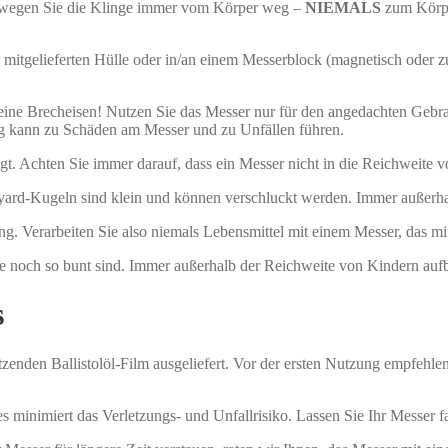
ewegen Sie die Klinge immer vom Körper weg –
NIEMALS
zum Körper
mitgelieferten Hülle oder in/an einem Messerblock (magnetisch oder zu
ne Brecheisen! Nutzen Sie das Messer nur für den angedachten Gebrau
g kann zu Schäden am Messer und zu Unfällen führen.
gt. Achten Sie immer darauf, dass ein Messer nicht in die Reichweite 
rd-Kugeln sind klein und können verschluckt werden. Immer außerha
ung. Verarbeiten Sie also niemals Lebensmittel mit einem Messer, das m
ie noch so bunt sind. Immer außerhalb der Reichweite von Kindern au
s
nden Ballistolöl-Film ausgeliefert. Vor der ersten Nutzung empfehlen
s minimiert das Verletzungs- und Unfallrisiko. Lassen Sie Ihr Messer 