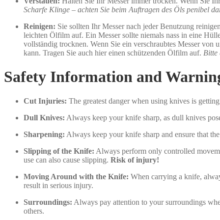
Verstauen:
Halten Sie Ihr Messer immer trocken. Wenn Sie Ihr 
Scharfe Klinge – achten Sie beim Auftragen des Öls penibel da
Reinigen:
Sie sollten Ihr Messer nach jeder Benutzung reinigen
leichten Ölfilm auf. Ein Messer sollte niemals nass in eine H
vollständig trocknen. Wenn Sie ein verschraubtes Messer von u
kann. Tragen Sie auch hier einen schützenden Ölfilm auf.
Bitte
Safety Information and Warnin
Cut Injuries:
The greatest danger when using knives is getting 
Dull Knives:
Always keep your knife sharp, as dull knives pose 
Sharpening:
Always keep your knife sharp and ensure that the 
Slipping of the Knife:
Always perform only controlled movement
use can also cause slipping.
Risk of injury!
Moving Around with the Knife:
When carrying a knife, alway
result in serious injury.
Surroundings:
Always pay attention to your surroundings when
others.