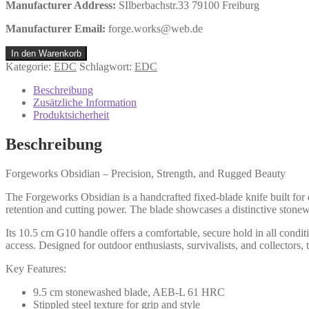
Manufacturer Address:
SIlberbachstr.33 79100 Freiburg
Manufacturer Email:
forge.works@web.de
Obsidian
In den Warenkorb
Menge
Kategorie:
EDC
Schlagwort:
EDC
Beschreibung
Zusätzliche Information
Produktsicherheit
Beschreibung
Forgeworks Obsidian – Precision, Strength, and Rugged Beauty
The Forgeworks Obsidian is a handcrafted fixed-blade knife built for
retention and cutting power. The blade showcases a distinctive stonewas
Its 10.5 cm G10 handle offers a comfortable, secure hold in all condi
access. Designed for outdoor enthusiasts, survivalists, and collectors
Key Features:
9.5 cm stonewashed blade, AEB-L 61 HRC
Stippled steel texture for grip and style