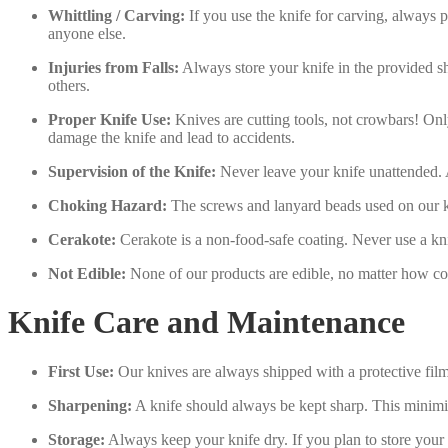
Whittling / Carving:
If you use the knife for carving, alway
anyone else.
Injuries from Falls:
Always store your knife in the provided shea
others.
Proper Knife Use:
Knives are cutting tools, not crowbars! Only
damage the knife and lead to accidents.
Supervision of the Knife:
Never leave your knife unattended. Al
Choking Hazard:
The screws and lanyard beads used on our kn
Cerakote:
Cerakote is a non-food-safe coating. Never use a kni
Not Edible:
None of our products are edible, no matter how col
Knife Care and Maintenance
First Use:
Our knives are always shipped with a protective film 
Sharpening:
A knife should always be kept sharp. This minimiz
Storage:
Always keep your knife dry. If you plan to store your