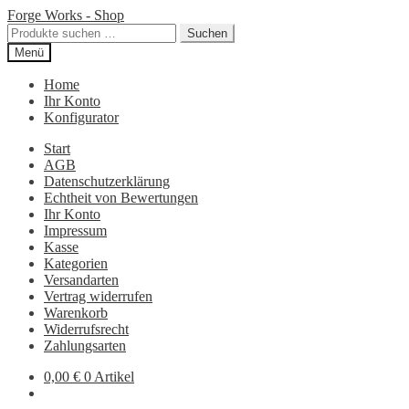
Zur
Zum
Forge Works - Shop
Navigation
Inhalt
Suchen
Suchen
springen
springen
nach:
Menü
Home
Ihr Konto
Konfigurator
Start
AGB
Datenschutzerklärung
Echtheit von Bewertungen
Ihr Konto
Impressum
Kasse
Kategorien
Versandarten
Vertrag widerrufen
Warenkorb
Widerrufsrecht
Zahlungsarten
0,00
€
0 Artikel