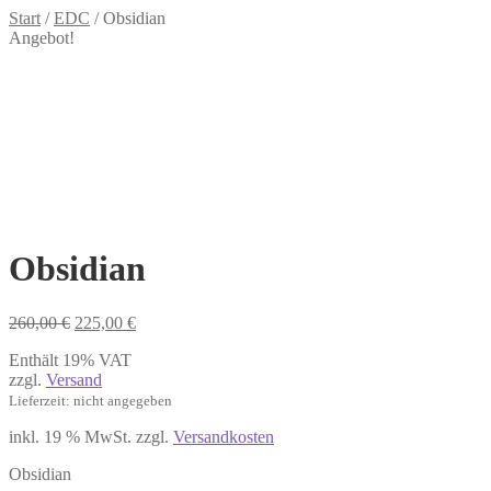
Start
/
EDC
/
Obsidian
Angebot!
Obsidian
Ursprünglicher
Aktueller
260,00
€
225,00
€
Preis
Preis
Enthält 19% VAT
war:
ist:
zzgl.
Versand
260,00 €
225,00 €.
Lieferzeit: nicht angegeben
inkl. 19 % MwSt.
zzgl.
Versandkosten
Obsidian