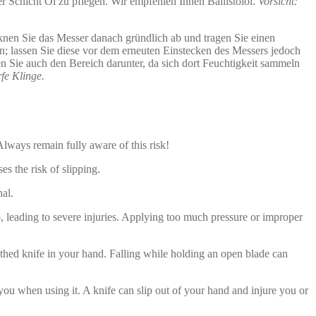
er Schicht Öl zu pflegen. Wir empfehlen Ihnen Ballistolöl.
Vorsicht:
cknen Sie das Messer danach gründlich ab und tragen Sie einen
n; lassen Sie diese vor dem erneuten Einstecken des Messers jedoch
n Sie auch den Bereich darunter, da sich dort Feuchtigkeit sammeln
fe Klinge.
Always remain fully aware of this risk!
s the risk of slipping.
al.
 leading to severe injuries. Applying too much pressure or improper
thed knife in your hand. Falling while holding an open blade can
u when using it. A knife can slip out of your hand and injure you or