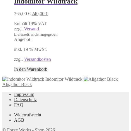
Indomitor Wildtrack
Ursprünglicher
Aktueller
265,00
€
240,00
€
Preis
Preis
Enthält 19% VAT
war:
ist:
zzgl.
Versand
265,00 €
240,00 €.
Lieferzeit: nicht angegeben
Angebot!
inkl. 19 % MwSt.
zzgl.
Versandkosten
In den Warenkorb
Indomitor Wildtrack
Aligathor Black
Impressum
Datenschutz
FAQ
Widerrufsrecht
AGB
© Forge Works - Shop 2026