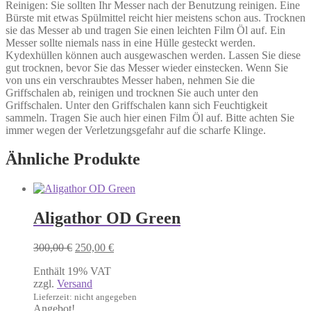
Reinigen: Sie sollten Ihr Messer nach der Benutzung reinigen. Eine
Bürste mit etwas Spülmittel reicht hier meistens schon aus. Trocknen
sie das Messer ab und tragen Sie einen leichten Film Öl auf. Ein
Messer sollte niemals nass in eine Hülle gesteckt werden.
Kydexhüllen können auch ausgewaschen werden. Lassen Sie diese
gut trocknen, bevor Sie das Messer wieder einstecken. Wenn Sie
von uns ein verschraubtes Messer haben, nehmen Sie die
Griffschalen ab, reinigen und trocknen Sie auch unter den
Griffschalen. Unter den Griffschalen kann sich Feuchtigkeit
sammeln. Tragen Sie auch hier einen Film Öl auf. Bitte achten Sie
immer wegen der Verletzungsgefahr auf die scharfe Klinge.
Ähnliche Produkte
Aligathor OD Green
Ursprünglicher
Aktueller
300,00
€
250,00
€
Preis
Preis
Enthält 19% VAT
war:
ist:
zzgl.
Versand
300,00 €
250,00 €.
Lieferzeit: nicht angegeben
Angebot!