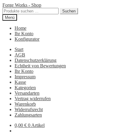
Zur
Zum
Forge Works - Shop
Navigation
Inhalt
Suchen
Suchen
springen
springen
nach:
Menü
Home
Ihr Konto
Konfigurator
Start
AGB
Datenschutzerklärung
Echtheit von Bewertungen
Ihr Konto
Impressum
Kasse
Kategorien
Versandarten
Vertrag widerrufen
Warenkorb
Widerrufsrecht
Zahlungsarten
0,00
€
0 Artikel