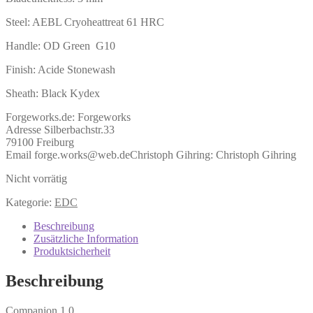
Steel: AEBL Cryoheattreat 61 HRC
Handle: OD Green G10
Finish: Acide Stonewash
Sheath: Black Kydex
Forgeworks.de:
Forgeworks
Adresse Silberbachstr.33
79100 Freiburg
Email forge.works@web.de
Christoph Gihring:
Christoph Gihring
Nicht vorrätig
Kategorie:
EDC
Beschreibung
Zusätzliche Information
Produktsicherheit
Beschreibung
Companion 1.0