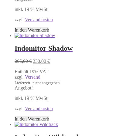
inkl. 19 % MwSt.
zzgl.
Versandkosten
In den Warenkorb
Indomitor Shadow
Ursprünglicher
Aktueller
265,00
€
230,00
€
Preis
Preis
Enthält 19% VAT
war:
ist:
zzgl.
Versand
265,00 €
230,00 €.
Lieferzeit: nicht angegeben
Angebot!
inkl. 19 % MwSt.
zzgl.
Versandkosten
In den Warenkorb