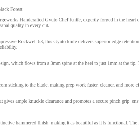
lack Forest
orgeworks Handcrafted Gyuto Chef Knife, expertly forged in the heart o
anal quality in every cut.
ressive Rockwell 63, this Gyuto knife delivers superior edge retention,
liability.
sign, which flows from a 3mm spine at the heel to just 1mm at the tip. T
om sticking to the blade, making prep work faster, cleaner, and more ef
that gives ample knuckle clearance and promotes a secure pinch grip, en
nctive hammered finish, making it as beautiful as it is functional. The