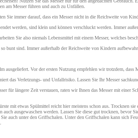
heisen! Nutzen Sie das Messer nur für den angedachten Gebrauch. Ein
en am Messer führen und auch zu Unfällen.
en Sie immer darauf, dass ein Messer nicht in die Reichweite von Kind
endet werden, sind klein und können verschluckt werden. Immer auße
rarbeiten Sie also niemals Lebensmittel mit einem Messer, welches besc
h so bunt sind. Immer außerhalb der Reichweite von Kindern aufbewahr
m ausgeliefert. Vor der ersten Nutzung empfehlen wir trotzdem, dass M
iert das Verletzungs- und Unfallrisiko. Lassen Sie Ihr Messer sachkun
r für längere Zeit verstauen, raten wir Ihnen das Messer mit einer Sch
rste mit etwas Spülmittel reicht hier meistens schon aus. Trocknen sie
en auch ausgewaschen werden. Lassen Sie diese gut trocknen, bevor Si
Sie auch unter den Griffschalen. Unter den Griffschalen kann sich Feuc
.