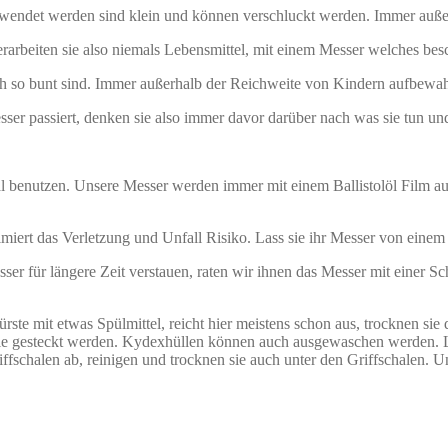
endet werden sind klein und können verschluckt werden. Immer auße
erarbeiten sie also niemals Lebensmittel, mit einem Messer welches bes
ch so bunt sind. Immer außerhalb der Reichweite von Kindern aufbewa
ser passiert, denken sie also immer davor darüber nach was sie tun u
l benutzen. Unsere Messer werden immer mit einem Ballistolöl Film au
iert das Verletzung und Unfall Risiko. Lass sie ihr Messer von einem 
er für längere Zeit verstauen, raten wir ihnen das Messer mit einer Sc
.
e Bürste mit etwas Spülmittel, reicht hier meistens schon aus, troc
Hülle gesteckt werden. Kydexhüllen können auch ausgewaschen werden. La
fschalen ab, reinigen und trocknen sie auch unter den Griffschalen. U