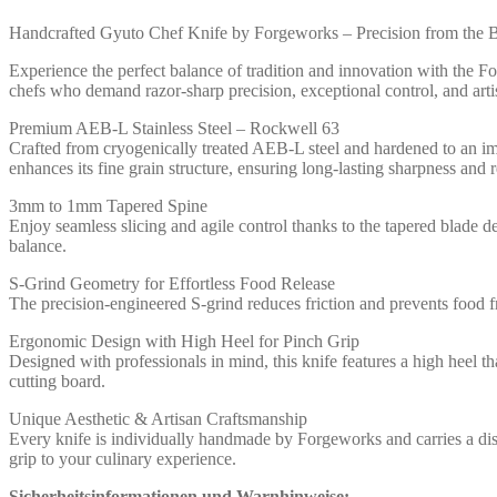
Handcrafted Gyuto Chef Knife by Forgeworks – Precision from the B
Experience the perfect balance of tradition and innovation with the F
chefs who demand razor-sharp precision, exceptional control, and artis
Premium AEB-L Stainless Steel – Rockwell 63
Crafted from cryogenically treated AEB-L steel and hardened to an imp
enhances its fine grain structure, ensuring long-lasting sharpness and re
3mm to 1mm Tapered Spine
Enjoy seamless slicing and agile control thanks to the tapered blade de
balance.
S-Grind Geometry for Effortless Food Release
The precision-engineered S-grind reduces friction and prevents food fr
Ergonomic Design with High Heel for Pinch Grip
Designed with professionals in mind, this knife features a high heel 
cutting board.
Unique Aesthetic & Artisan Craftsmanship
Every knife is individually handmade by Forgeworks and carries a disti
grip to your culinary experience.
Sicherheitsinformationen und Warnhinweise: