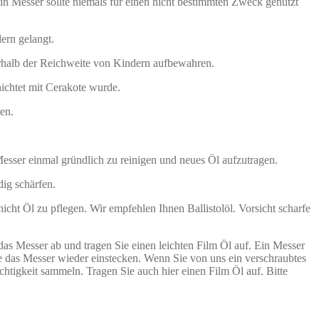
 Messer sollte niemals für einen nicht bestimmten Zweck genutzt
ern gelangt.
rhalb der Reichweite von Kindern aufbewahren.
hichtet mit Cerakote wurde.
en.
esser einmal gründlich zu reinigen und neues Öl aufzutragen.
dig schärfen.
icht Öl zu pflegen. Wir empfehlen Ihnen Ballistolöl. Vorsicht scharfe
 das Messer ab und tragen Sie einen leichten Film Öl auf. Ein Messer
e das Messer wieder einstecken. Wenn Sie von uns ein verschraubtes
htigkeit sammeln. Tragen Sie auch hier einen Film Öl auf. Bitte