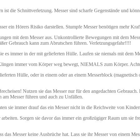
 ist die Schnittverletzung. Messer sind scharfe Gegenstände und könn
sser ein Hörers Risiko darstellen. Stumpfe Messer benötigen mehr Kra
gungen mit dem Messer aus. Unkontrollierte Bewegungen mit dem Messe
ßer Gebrauch kann zum Abrutschen führen. Verletzungsgefahr!!!!
e es immer in der mit gelieferten Hülle. Laufen sie niemals mit dem Me
 Klingen immer vom Körper weg bewegt, NIEMALS zum Körper. Achten si
lieferten Hülle, oder in einem oder an einem Messerblock (magnetisch 
echeisen! Nutzen sie das Messer nur für den angedachten Gebrauch. Ei
 am Messer führen und auch zu Unfällen.
hten sie immer drauf das ein Messer nicht in die Reichweite von Kinder
arbeiten. Sorgen sie davor das immer ein großzügiger Raum um sie fre
ass das Messer keine Ausbrüche hat. Lass sie ihr Messer von einem Mess