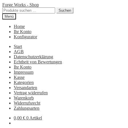
Zur
Zum
Forge Works - Shop
Navigation
Inhalt
Suchen
Suchen
springen
springen
nach:
Menü
Home
Ihr Konto
Konfigurator
Start
AGB
Datenschutzerklärung
Echtheit von Bewertungen
Ihr Konto
Impressum
Kasse
Kategorien
Versandarten
Vertrag widerrufen
Warenkorb
Widerrufsrecht
Zahlungsarten
0,00
€
0 Artikel