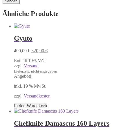
Ähnliche Produkte
Gyuto
Ursprünglicher
Aktueller
400,00
€
320,00
€
Preis
Preis
Enthält 19% VAT
war:
ist:
zzgl.
Versand
400,00 €
320,00 €.
Lieferzeit: nicht angegeben
Angebot!
inkl. 19 % MwSt.
zzgl.
Versandkosten
In den Warenkorb
Chefknife Damascus 160 Layers