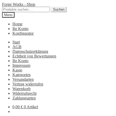
Zur
Zum
Forge Works - Shop
Navigation
Inhalt
Suchen
Suchen
springen
springen
nach:
Menü
Home
Ihr Konto
Konfigurator
Start
AGB
Datenschutzerklärung
Echtheit von Bewertungen
Ihr Konto
Impressum
Kasse
Kategorien
Versandarten
Vertrag widerrufen
Warenkorb
Widerrufsrecht
Zahlungsarten
0,00
€
0 Artikel