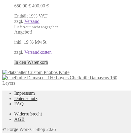
Ursprünglicher
Aktueller
650,00
€
400,00
€
Preis
Preis
Enthält 19% VAT
war:
ist:
zzgl.
Versand
650,00 €
400,00 €.
Lieferzeit: nicht angegeben
Angebot!
inkl. 19 % MwSt.
zzgl.
Versandkosten
In den Warenkorb
Custom Phobos Knife
Chefknife Damascus 160
Layers
Impressum
Datenschutz
FAQ
Widerrufsrecht
AGB
© Forge Works - Shop 2026