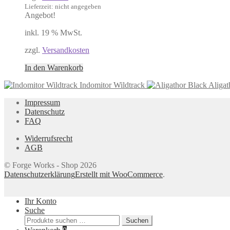
Lieferzeit: nicht angegeben
Angebot!
inkl. 19 % MwSt.
zzgl.
Versandkosten
In den Warenkorb
Indomitor Wildtrack
Aligat
Impressum
Datenschutz
FAQ
Widerrufsrecht
AGB
© Forge Works - Shop 2026
Datenschutzerklärung
Erstellt mit WooCommerce
.
Ihr Konto
Suche
Suchen
Suchen
nach: