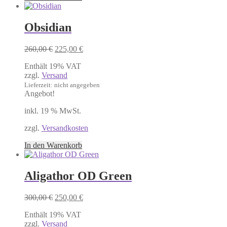
Obsidian
Ursprünglicher
Aktueller
260,00
€
225,00
€
Preis
Preis
Enthält 19% VAT
war:
ist:
zzgl.
Versand
260,00 €
225,00 €.
Lieferzeit: nicht angegeben
Angebot!
inkl. 19 % MwSt.
zzgl.
Versandkosten
In den Warenkorb
Aligathor OD Green
Ursprünglicher
Aktueller
300,00
€
250,00
€
Preis
Preis
Enthält 19% VAT
war:
ist:
zzgl.
Versand
300,00 €
250,00 €.