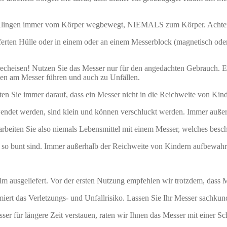
 Klingen immer vom Körper wegbewegt, NIEMALS zum Körper. Achten Si
ferten Hülle oder in einem oder an einem Messerblock (magnetisch oder
heisen! Nutzen Sie das Messer nur für den angedachten Gebrauch. Ein
en am Messer führen und auch zu Unfällen.
en Sie immer darauf, dass ein Messer nicht in die Reichweite von Kind
endet werden, sind klein und können verschluckt werden. Immer auße
rarbeiten Sie also niemals Lebensmittel mit einem Messer, welches besc
h so bunt sind. Immer außerhalb der Reichweite von Kindern aufbewahr
m ausgeliefert. Vor der ersten Nutzung empfehlen wir trotzdem, dass M
iert das Verletzungs- und Unfallrisiko. Lassen Sie Ihr Messer sachkun
r für längere Zeit verstauen, raten wir Ihnen das Messer mit einer Sch