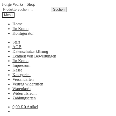
Zur
Zum
Forge Works - Shop
Navigation
Inhalt
Suchen
Suchen
springen
springen
nach:
Menü
Home
Ihr Konto
Konfigurator
Start
AGB
Datenschutzerklärung
Echtheit von Bewertungen
Ihr Konto
Impressum
Kasse
Kategorien
Versandarten
Vertrag widerrufen
Warenkorb
Widerrufsrecht
Zahlungsarten
0,00
€
0 Artikel