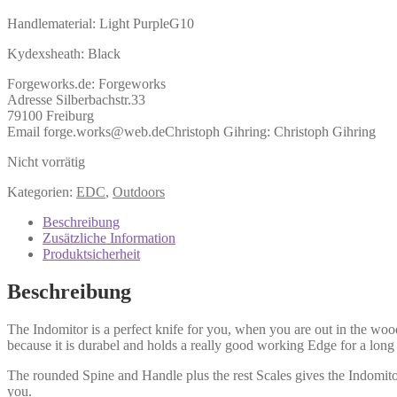
Handlematerial: Light PurpleG10
Kydexsheath: Black
Forgeworks.de:
Forgeworks
Adresse Silberbachstr.33
79100 Freiburg
Email forge.works@web.de
Christoph Gihring:
Christoph Gihring
Nicht vorrätig
Kategorien:
EDC
,
Outdoors
Beschreibung
Zusätzliche Information
Produktsicherheit
Beschreibung
The Indomitor is a perfect knife for you, when you are out in the woo
because it is durabel and holds a really good working Edge for a long t
The rounded Spine and Handle plus the rest Scales gives the Indomitor
you.