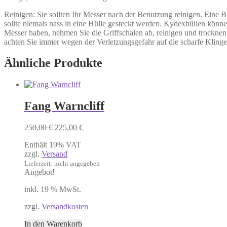
Reinigen: Sie sollten Ihr Messer nach der Benutzung reinigen. Eine Bü
sollte niemals nass in eine Hülle gesteckt werden. Kydexhüllen könn
Messer haben, nehmen Sie die Griffschalen ab, reinigen und trocknen 
achten Sie immer wegen der Verletzungsgefahr auf die scharfe Klinge
Ähnliche Produkte
Fang Warncliff
Ursprünglicher
Aktueller
250,00
€
225,00
€
Preis
Preis
Enthält 19% VAT
war:
ist:
zzgl.
Versand
250,00 €
225,00 €.
Lieferzeit: nicht angegeben
Angebot!
inkl. 19 % MwSt.
zzgl.
Versandkosten
In den Warenkorb