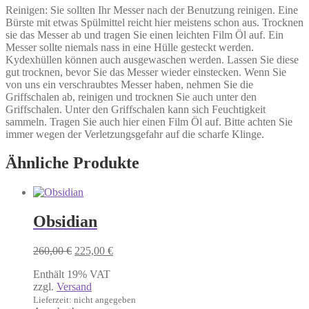
Reinigen: Sie sollten Ihr Messer nach der Benutzung reinigen. Eine
Bürste mit etwas Spülmittel reicht hier meistens schon aus. Trocknen
sie das Messer ab und tragen Sie einen leichten Film Öl auf. Ein
Messer sollte niemals nass in eine Hülle gesteckt werden.
Kydexhüllen können auch ausgewaschen werden. Lassen Sie diese
gut trocknen, bevor Sie das Messer wieder einstecken. Wenn Sie
von uns ein verschraubtes Messer haben, nehmen Sie die
Griffschalen ab, reinigen und trocknen Sie auch unter den
Griffschalen. Unter den Griffschalen kann sich Feuchtigkeit
sammeln. Tragen Sie auch hier einen Film Öl auf. Bitte achten Sie
immer wegen der Verletzungsgefahr auf die scharfe Klinge.
Ähnliche Produkte
Obsidian
Ursprünglicher
Aktueller
260,00
€
225,00
€
Preis
Preis
Enthält 19% VAT
war:
ist:
zzgl.
Versand
260,00 €
225,00 €.
Lieferzeit: nicht angegeben