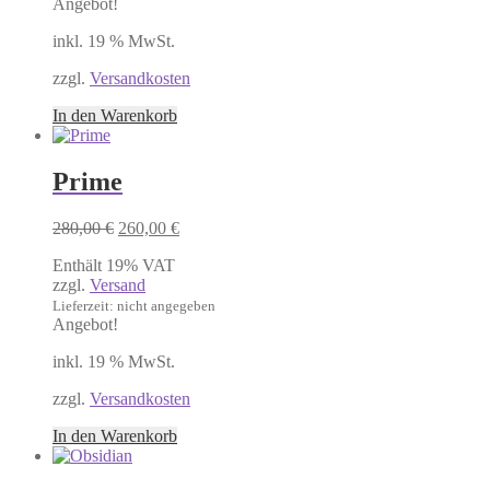
Angebot!
inkl. 19 % MwSt.
zzgl.
Versandkosten
In den Warenkorb
Prime
Ursprünglicher
Aktueller
280,00
€
260,00
€
Preis
Preis
Enthält 19% VAT
war:
ist:
zzgl.
Versand
280,00 €
260,00 €.
Lieferzeit: nicht angegeben
Angebot!
inkl. 19 % MwSt.
zzgl.
Versandkosten
In den Warenkorb