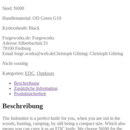
Steel: N690
Handlematerial: OD Green G10
Kydexsheath: Black
Forgeworks.de:
Forgeworks
Adresse Silberbachstr.33
79100 Freiburg
Email forge.works@web.de
Christoph Gihring:
Christoph Gihring
Nicht vorrätig
Kategorien:
EDC
,
Outdoors
Beschreibung
Zusätzliche Information
Produktsicherheit
Beschreibung
The Indomitor is a perfect knife for you, when you are out in the
woods, hunting, camping, by still being a compact size. Which also
means you can carry it as an EDC knife. We choose N690 for the