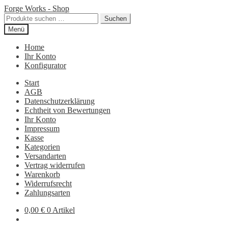
Zur
Zum
Forge Works - Shop
Navigation
Inhalt
Suchen
Suchen
springen
springen
nach:
Menü
Home
Ihr Konto
Konfigurator
Start
AGB
Datenschutzerklärung
Echtheit von Bewertungen
Ihr Konto
Impressum
Kasse
Kategorien
Versandarten
Vertrag widerrufen
Warenkorb
Widerrufsrecht
Zahlungsarten
0,00
€
0 Artikel