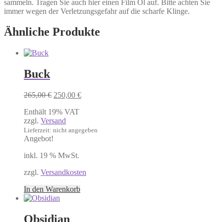
sammeln. Tragen Sie auch hier einen Film Öl auf. Bitte achten Sie
immer wegen der Verletzungsgefahr auf die scharfe Klinge.
Ähnliche Produkte
Buck
Ursprünglicher
Aktueller
265,00
€
250,00
€
Preis
Preis
Enthält 19% VAT
war:
ist:
zzgl.
Versand
265,00 €
250,00 €.
Lieferzeit: nicht angegeben
Angebot!
inkl. 19 % MwSt.
zzgl.
Versandkosten
In den Warenkorb
Obsidian