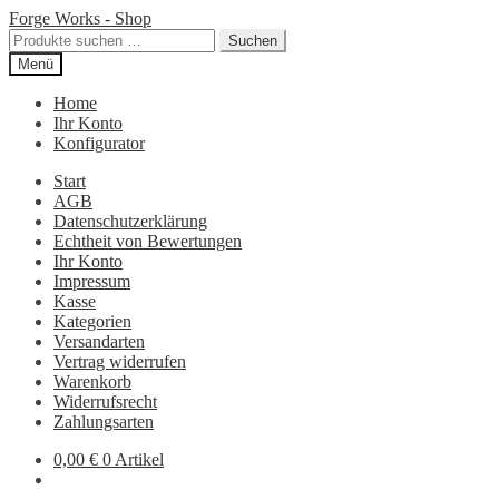
Zur
Zum
Forge Works - Shop
Navigation
Inhalt
Suchen
Suchen
springen
springen
nach:
Menü
Home
Ihr Konto
Konfigurator
Start
AGB
Datenschutzerklärung
Echtheit von Bewertungen
Ihr Konto
Impressum
Kasse
Kategorien
Versandarten
Vertrag widerrufen
Warenkorb
Widerrufsrecht
Zahlungsarten
0,00
€
0 Artikel