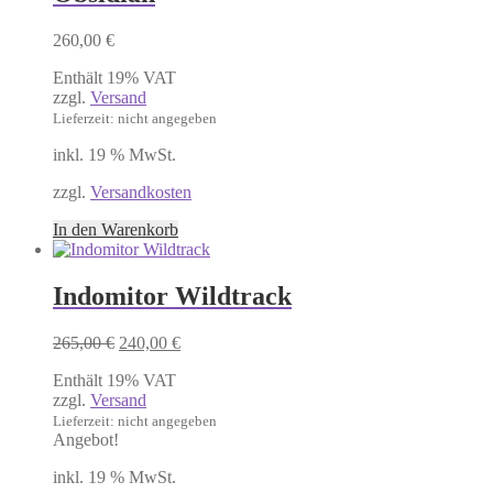
260,00
€
Enthält 19% VAT
zzgl.
Versand
Lieferzeit: nicht angegeben
inkl. 19 % MwSt.
zzgl.
Versandkosten
In den Warenkorb
Indomitor Wildtrack
Ursprünglicher
Aktueller
265,00
€
240,00
€
Preis
Preis
Enthält 19% VAT
war:
ist:
zzgl.
Versand
265,00 €
240,00 €.
Lieferzeit: nicht angegeben
Angebot!
inkl. 19 % MwSt.