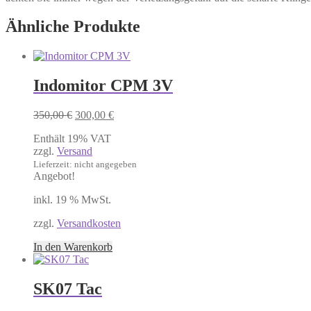
Ähnliche Produkte
Indomitor CPM 3V
Ursprünglicher
Aktueller
350,00
€
300,00
€
Preis
Preis
Enthält 19% VAT
war:
ist:
zzgl.
Versand
350,00 €
300,00 €.
Lieferzeit: nicht angegeben
Angebot!
inkl. 19 % MwSt.
zzgl.
Versandkosten
In den Warenkorb
SK07 Tac