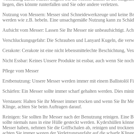
liegen, dies könnte runterfallen und Sie oder andere verletzen.
Nutzung von Messern: Messer sind Schneidewerkzeuge und keine Brec
werden wie z.B. hebeln. Eine unsachgemäße Nutzung kann zu Schäd
Aufsicht vom Messer: Lassen Sie Ihr Messer nie unbeaufsichtigt. Acht
Verschluckungsgefahr: Die Schrauben und Lanyard Kugeln, die verw
Cerakote: Cerakote ist eine nicht lebensmittelechte Beschichtung, Ve
Nicht Essbar: Keines Unsere Produkte ist essbar, auch wenn Sie noc
Pflege vom Messer
Erstbenutzung: Unsere Messer werden immer mit einem Ballistolöl Fil
Schärfen: Ein Messer sollte immer scharf gehalten werden. Dies minim
Verstauen: Halten Sie ihr Messer immer trocken und wenn Sie Ihr Messe
Klinge, achten Sie beim Auftragen darauf.
Reinigen: Sie sollten Ihr Messer nach der Benutzung reinigen. Eine Bü
sollte niemals nass in eine Hülle gesteckt werden. Kydexhüllen könn
Messer haben, nehmen Sie die Griffschalen ab, reinigen und trocknen 
achten Sie immer wegen der Verletzungsgefahr auf die scharfe Klinge