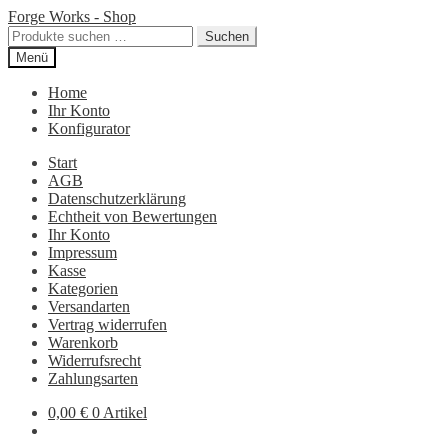
Zur
Zum
Forge Works - Shop
Navigation
Inhalt
Suchen
Suchen
springen
springen
nach:
Menü
Home
Ihr Konto
Konfigurator
Start
AGB
Datenschutzerklärung
Echtheit von Bewertungen
Ihr Konto
Impressum
Kasse
Kategorien
Versandarten
Vertrag widerrufen
Warenkorb
Widerrufsrecht
Zahlungsarten
0,00
€
0 Artikel