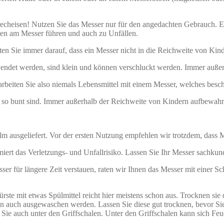
heisen! Nutzen Sie das Messer nur für den angedachten Gebrauch. Ein
en am Messer führen und auch zu Unfällen.
en Sie immer darauf, dass ein Messer nicht in die Reichweite von Kind
endet werden, sind klein und können verschluckt werden. Immer auße
rarbeiten Sie also niemals Lebensmittel mit einem Messer, welches besc
h so bunt sind. Immer außerhalb der Reichweite von Kindern aufbewahr
m ausgeliefert. Vor der ersten Nutzung empfehlen wir trotzdem, dass M
iert das Verletzungs- und Unfallrisiko. Lassen Sie Ihr Messer sachkun
r für längere Zeit verstauen, raten wir Ihnen das Messer mit einer Sch
rste mit etwas Spülmittel reicht hier meistens schon aus. Trocknen sie
en auch ausgewaschen werden. Lassen Sie diese gut trocknen, bevor Si
Sie auch unter den Griffschalen. Unter den Griffschalen kann sich Feuc
.