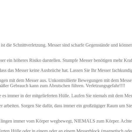
ist die Schnittverletzung. Messer sind scharfe Gegenstände und könne
ser ein höheres Risiko darstellen. Stumpfe Messer benötigen mehr Kra
 dass das Messer keine Ausbrüche hat. Lassen Sie Ihr Messer fachkundig
ungen mit dem Messer aus. Unkontrollierte Bewegungen mit dem Messe
äßer Gebrauch kann zum Abrutschen führen. Verletzungsgefahr!!!!
es immer in der mitgelieferten Hülle. Laufen Sie niemals mit dem Messe
 arbeiten. Sorgen Sie dafür, dass immer ein großzügiger Raum um Sie 
 Klingen immer vom Körper wegbewegt, NIEMALS zum Körper. Achten Si
ferten Hülle oder in einem oder an einem Messerblock (magnetisch oder