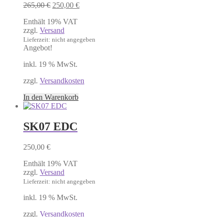
Ursprünglicher
Aktueller
265,00
€
250,00
€
Preis
Preis
Enthält 19% VAT
war:
ist:
zzgl.
Versand
265,00 €
250,00 €.
Lieferzeit: nicht angegeben
Angebot!
inkl. 19 % MwSt.
zzgl.
Versandkosten
In den Warenkorb
SK07 EDC
250,00
€
Enthält 19% VAT
zzgl.
Versand
Lieferzeit: nicht angegeben
inkl. 19 % MwSt.
zzgl.
Versandkosten