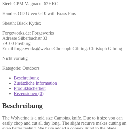
Steel: CPM Magnacut 62HRC
Handle: OD Green G10 with Brass Pins
Sheath: Black Kydex
Forgeworks.de:
Forgeworks
Adresse Silberbachstr.33
79100 Freiburg
Email forge.works@web.de
Christoph Gihring:
Christoph Gihring
Nicht vorrätig
Kategorie:
Outdoors
Beschreibung
Zusätzliche Information
Produktsicherheit
Rezensionen (0)
Beschreibung
The Wolverine is a mid size Camping knife. Due to it size you can
easily chop and cut all day long. The slight recurve makes cutting an
even better feeling. We have added a convex grind to the blade,