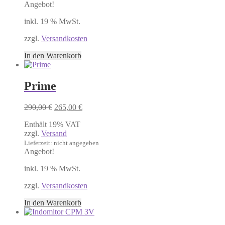
Angebot!
inkl. 19 % MwSt.
zzgl.
Versandkosten
In den Warenkorb
Prime
Ursprünglicher
Aktueller
290,00
€
265,00
€
Preis
Preis
Enthält 19% VAT
war:
ist:
zzgl.
Versand
290,00 €
265,00 €.
Lieferzeit: nicht angegeben
Angebot!
inkl. 19 % MwSt.
zzgl.
Versandkosten
In den Warenkorb