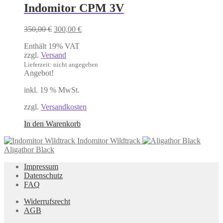
Indomitor CPM 3V
Ursprünglicher
Aktueller
350,00
€
300,00
€
Preis
Preis
Enthält 19% VAT
war:
ist:
zzgl.
Versand
350,00 €
300,00 €.
Lieferzeit: nicht angegeben
Angebot!
inkl. 19 % MwSt.
zzgl.
Versandkosten
In den Warenkorb
Indomitor Wildtrack
Aligathor Black
Impressum
Datenschutz
FAQ
Widerrufsrecht
AGB