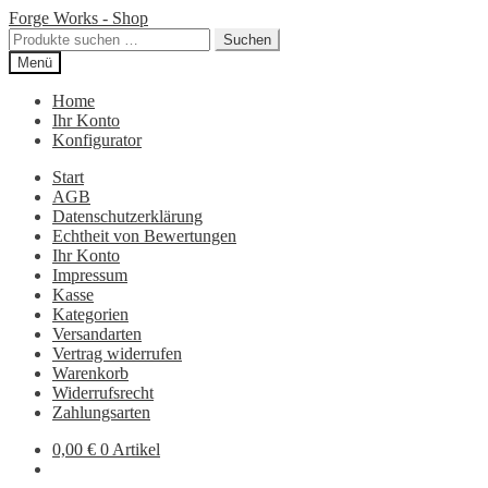
Zur
Zum
Forge Works - Shop
Navigation
Inhalt
Suchen
Suchen
springen
springen
nach:
Menü
Home
Ihr Konto
Konfigurator
Start
AGB
Datenschutzerklärung
Echtheit von Bewertungen
Ihr Konto
Impressum
Kasse
Kategorien
Versandarten
Vertrag widerrufen
Warenkorb
Widerrufsrecht
Zahlungsarten
0,00
€
0 Artikel