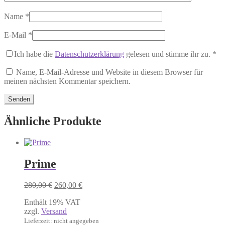
Name
*
E-Mail
*
Ich habe die
Datenschutzerklärung
gelesen und stimme ihr zu.
*
Name, E-Mail-Adresse und Website in diesem Browser für
meinen nächsten Kommentar speichern.
Ähnliche Produkte
Prime
Ursprünglicher
Aktueller
280,00
€
260,00
€
Preis
Preis
Enthält 19% VAT
war:
ist:
zzgl.
Versand
280,00 €
260,00 €.
Lieferzeit: nicht angegeben