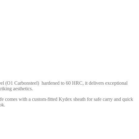
teel (O1 Carbonsteel) hardened to 60 HRC, it delivers exceptional
iking aesthetics.
ife comes with a custom-fitted Kydex sheath for safe carry and quick
ok.