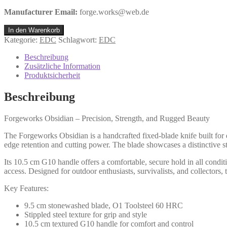
Manufacturer Email:
forge.works@web.de
Obsidian
In den Warenkorb
Menge
Kategorie:
EDC
Schlagwort:
EDC
Beschreibung
Zusätzliche Information
Produktsicherheit
Beschreibung
Forgeworks Obsidian – Precision, Strength, and Rugged Beauty
The Forgeworks Obsidian is a handcrafted fixed-blade knife built for 
edge retention and cutting power. The blade showcases a distinctive st
Its 10.5 cm G10 handle offers a comfortable, secure hold in all condi
access. Designed for outdoor enthusiasts, survivalists, and collectors
Key Features:
9.5 cm stonewashed blade, O1 Toolsteel 60 HRC
Stippled steel texture for grip and style
10.5 cm textured G10 handle for comfort and control