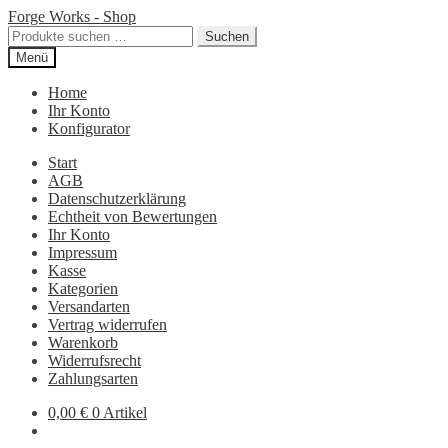
Zur
Zum
Forge Works - Shop
Navigation
Inhalt
Suchen
Suchen
springen
springen
nach:
Menü
Home
Ihr Konto
Konfigurator
Start
AGB
Datenschutzerklärung
Echtheit von Bewertungen
Ihr Konto
Impressum
Kasse
Kategorien
Versandarten
Vertrag widerrufen
Warenkorb
Widerrufsrecht
Zahlungsarten
0,00
€
0 Artikel