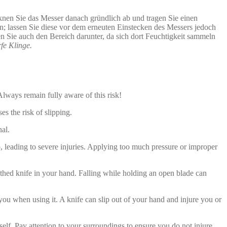
cknen Sie das Messer danach gründlich ab und tragen Sie einen
n; lassen Sie diese vor dem erneuten Einstecken des Messers jedoch
n Sie auch den Bereich darunter, da sich dort Feuchtigkeit sammeln
fe Klinge.
Always remain fully aware of this risk!
s the risk of slipping.
al.
 leading to severe injuries. Applying too much pressure or improper
thed knife in your hand. Falling while holding an open blade can
u when using it. A knife can slip out of your hand and injure you or
self. Pay attention to your surroundings to ensure you do not injure