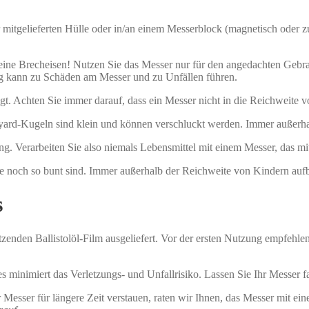
mitgelieferten Hülle oder in/an einem Messerblock (magnetisch oder zu
ne Brecheisen! Nutzen Sie das Messer nur für den angedachten Gebrau
g kann zu Schäden am Messer und zu Unfällen führen.
gt. Achten Sie immer darauf, dass ein Messer nicht in die Reichweite 
rd-Kugeln sind klein und können verschluckt werden. Immer außerha
ung. Verarbeiten Sie also niemals Lebensmittel mit einem Messer, das m
ie noch so bunt sind. Immer außerhalb der Reichweite von Kindern au
s
nden Ballistolöl-Film ausgeliefert. Vor der ersten Nutzung empfehlen
s minimiert das Verletzungs- und Unfallrisiko. Lassen Sie Ihr Messer 
Messer für längere Zeit verstauen, raten wir Ihnen, das Messer mit ein