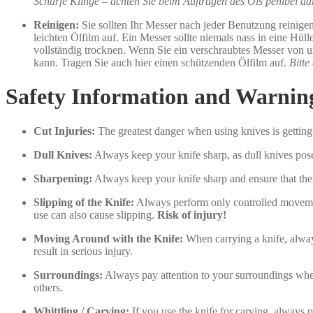
Scharfe Klinge – achten Sie beim Auftragen des Öls penibel da
Reinigen:
Sie sollten Ihr Messer nach jeder Benutzung reinigen
leichten Ölfilm auf. Ein Messer sollte niemals nass in eine H
vollständig trocknen. Wenn Sie ein verschraubtes Messer von u
kann. Tragen Sie auch hier einen schützenden Ölfilm auf.
Bitte
Safety Information and Warnin
Cut Injuries:
The greatest danger when using knives is getting 
Dull Knives:
Always keep your knife sharp, as dull knives pose 
Sharpening:
Always keep your knife sharp and ensure that the 
Slipping of the Knife:
Always perform only controlled movement
use can also cause slipping.
Risk of injury!
Moving Around with the Knife:
When carrying a knife, alway
result in serious injury.
Surroundings:
Always pay attention to your surroundings when
others.
Whittling / Carving:
If you use the knife for carving, alway