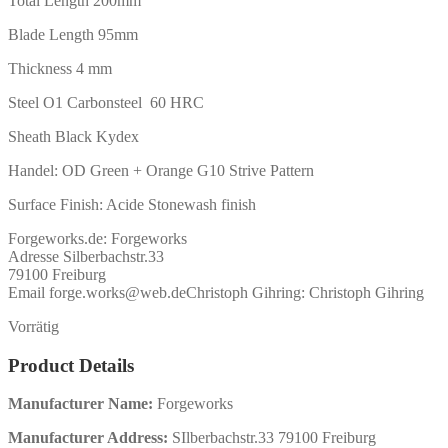
Total Length 200mm
Blade Length 95mm
Thickness 4 mm
Steel O1 Carbonsteel 60 HRC
Sheath Black Kydex
Handel: OD Green + Orange G10 Strive Pattern
Surface Finish: Acide Stonewash finish
Forgeworks.de:
Forgeworks
Adresse Silberbachstr.33
79100 Freiburg
Email forge.works@web.de
Christoph Gihring:
Christoph Gihring
Vorrätig
Product Details
Manufacturer Name:
Forgeworks
Manufacturer Address:
SIlberbachstr.33 79100 Freiburg