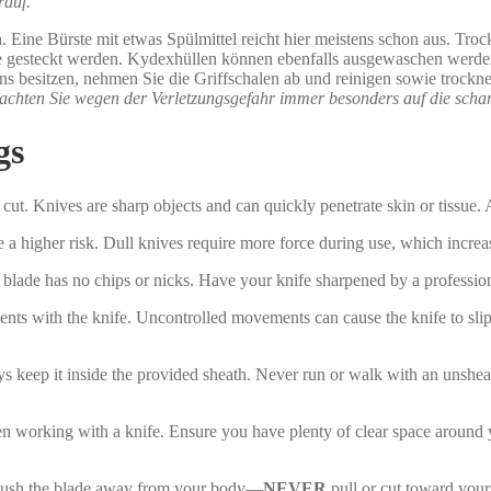
rauf.
. Eine Bürste mit etwas Spülmittel reicht hier meistens schon aus. Tro
ülle gesteckt werden. Kydexhüllen können ebenfalls ausgewaschen werde
ns besitzen, nehmen Sie die Griffschalen ab und reinigen sowie trockne
 achten Sie wegen der Verletzungsgefahr immer besonders auf die schar
gs
cut. Knives are sharp objects and can quickly penetrate skin or tissue. 
a higher risk. Dull knives require more force during use, which increase
blade has no chips or nicks. Have your knife sharpened by a profession
s with the knife. Uncontrolled movements can cause the knife to slip,
s keep it inside the provided sheath. Never run or walk with an unshea
 working with a knife. Ensure you have plenty of clear space around yo
s push the blade away from your body—
NEVER
pull or cut toward your