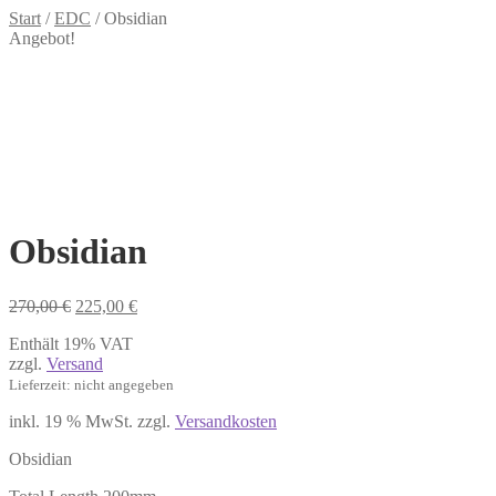
Start
/
EDC
/
Obsidian
Angebot!
Obsidian
Ursprünglicher
Aktueller
270,00
€
225,00
€
Preis
Preis
Enthält 19% VAT
war:
ist:
zzgl.
Versand
270,00 €
225,00 €.
Lieferzeit: nicht angegeben
inkl. 19 % MwSt.
zzgl.
Versandkosten
Obsidian