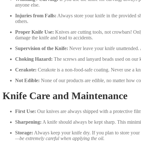
anyone else.
Injuries from Falls:
Always store your knife in the provided shea
others.
Proper Knife Use:
Knives are cutting tools, not crowbars! Only
damage the knife and lead to accidents.
Supervision of the Knife:
Never leave your knife unattended. Al
Choking Hazard:
The screws and lanyard beads used on our kn
Cerakote:
Cerakote is a non-food-safe coating. Never use a kni
Not Edible:
None of our products are edible, no matter how col
Knife Care and Maintenance
First Use:
Our knives are always shipped with a protective film 
Sharpening:
A knife should always be kept sharp. This minimiz
Storage:
Always keep your knife dry. If you plan to store your
—be extremely careful when applying the oil.