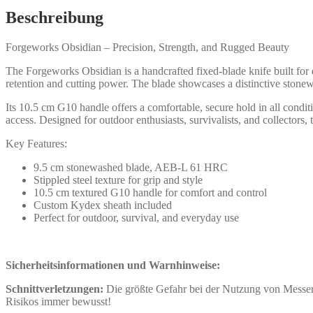
Beschreibung
Forgeworks Obsidian – Precision, Strength, and Rugged Beauty
The Forgeworks Obsidian is a handcrafted fixed-blade knife built for
retention and cutting power. The blade showcases a distinctive stonewas
Its 10.5 cm G10 handle offers a comfortable, secure hold in all condi
access. Designed for outdoor enthusiasts, survivalists, and collectors
Key Features:
9.5 cm stonewashed blade, AEB-L 61 HRC
Stippled steel texture for grip and style
10.5 cm textured G10 handle for comfort and control
Custom Kydex sheath included
Perfect for outdoor, survival, and everyday use
Sicherheitsinformationen und Warnhinweise:
Schnittverletzungen:
Die größte Gefahr bei der Nutzung von Messern
Risikos immer bewusst!