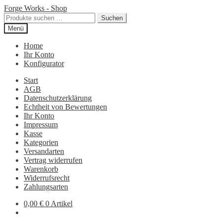
Zur
Zum
Forge Works - Shop
Navigation
Inhalt
Suchen
Suchen
springen
springen
nach:
Menü
Home
Ihr Konto
Konfigurator
Start
AGB
Datenschutzerklärung
Echtheit von Bewertungen
Ihr Konto
Impressum
Kasse
Kategorien
Versandarten
Vertrag widerrufen
Warenkorb
Widerrufsrecht
Zahlungsarten
0,00
€
0 Artikel