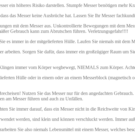
esser ein höheres Risiko darstellen. Stumpfe Messer benötigen mehr K
 dass das Messer keine Ausbrüche hat. Lassen Sie Ihr Messer fachkundi
gungen mit dem Messer aus. Unkontrollierte Bewegungen mit dem Mess
äßer Gebrauch kann zum Abrutschen führen. Verletzungsgefahr!!!!
ie es immer in der mitgelieferten Hülle. Laufen Sie niemals mit dem Me
 arbeiten. Sorgen Sie dafür, dass immer ein großzügiger Raum um Sie 
 Klingen immer vom Körper wegbewegt, NIEMALS zum Körper. Achten Si
lieferten Hülle oder in einem oder an einem Messerblock (magnetisch o
echeisen! Nutzen Sie das Messer nur für den angedachten Gebrauch. E
en am Messer führen und auch zu Unfällen.
hten Sie immer darauf, dass ein Messer nicht in die Reichweite von Ki
wendet werden, sind klein und können verschluckt werden. Immer auß
erarbeiten Sie also niemals Lebensmittel mit einem Messer, welches bes