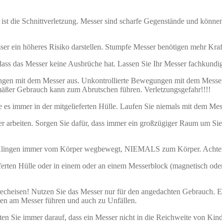
ist die Schnittverletzung. Messer sind scharfe Gegenstände und könne
ser ein höheres Risiko darstellen. Stumpfe Messer benötigen mehr Kra
 dass das Messer keine Ausbrüche hat. Lassen Sie Ihr Messer fachkundig
ungen mit dem Messer aus. Unkontrollierte Bewegungen mit dem Messe
äßer Gebrauch kann zum Abrutschen führen. Verletzungsgefahr!!!!
es immer in der mitgelieferten Hülle. Laufen Sie niemals mit dem Messe
 arbeiten. Sorgen Sie dafür, dass immer ein großzügiger Raum um Sie 
 Klingen immer vom Körper wegbewegt, NIEMALS zum Körper. Achten Si
ferten Hülle oder in einem oder an einem Messerblock (magnetisch oder
heisen! Nutzen Sie das Messer nur für den angedachten Gebrauch. Ein
en am Messer führen und auch zu Unfällen.
en Sie immer darauf, dass ein Messer nicht in die Reichweite von Kind