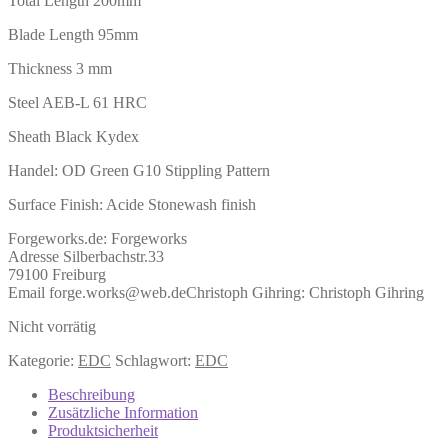
Total Length 200mm
Blade Length 95mm
Thickness 3 mm
Steel AEB-L 61 HRC
Sheath Black Kydex
Handel:
OD Green
G10 Stippling Pattern
Surface Finish: Acide Stonewash finish
Forgeworks.de:
Forgeworks
Adresse Silberbachstr.33
79100 Freiburg
Email forge.works@web.de
Christoph Gihring:
Christoph Gihring
Nicht vorrätig
Kategorie:
EDC
Schlagwort:
EDC
Beschreibung
Zusätzliche Information
Produktsicherheit