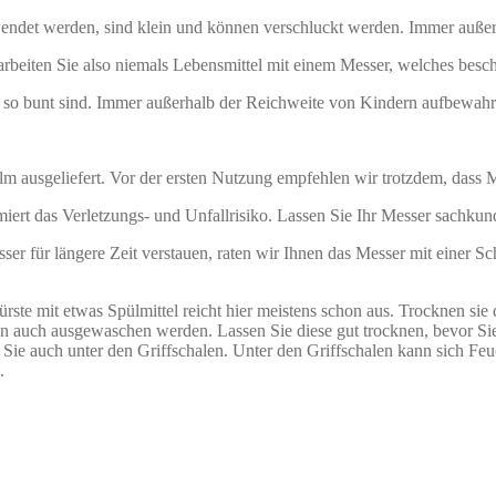
endet werden, sind klein und können verschluckt werden. Immer auße
rarbeiten Sie also niemals Lebensmittel mit einem Messer, welches besc
h so bunt sind. Immer außerhalb der Reichweite von Kindern aufbewahr
m ausgeliefert. Vor der ersten Nutzung empfehlen wir trotzdem, dass M
iert das Verletzungs- und Unfallrisiko. Lassen Sie Ihr Messer sachkun
r für längere Zeit verstauen, raten wir Ihnen das Messer mit einer Sch
rste mit etwas Spülmittel reicht hier meistens schon aus. Trocknen sie
en auch ausgewaschen werden. Lassen Sie diese gut trocknen, bevor Si
Sie auch unter den Griffschalen. Unter den Griffschalen kann sich Feuc
.