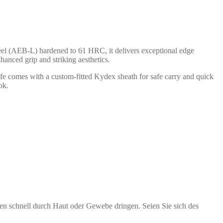
steel (AEB-L) hardened to 61 HRC, it delivers exceptional edge
hanced grip and striking aesthetics.
ife comes with a custom-fitted Kydex sheath for safe carry and quick
ok.
en schnell durch Haut oder Gewebe dringen. Seien Sie sich des