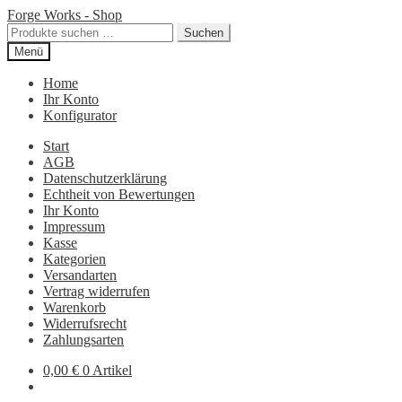
Zur
Zum
Forge Works - Shop
Navigation
Inhalt
Suchen
Suchen
springen
springen
nach:
Menü
Home
Ihr Konto
Konfigurator
Start
AGB
Datenschutzerklärung
Echtheit von Bewertungen
Ihr Konto
Impressum
Kasse
Kategorien
Versandarten
Vertrag widerrufen
Warenkorb
Widerrufsrecht
Zahlungsarten
0,00
€
0 Artikel