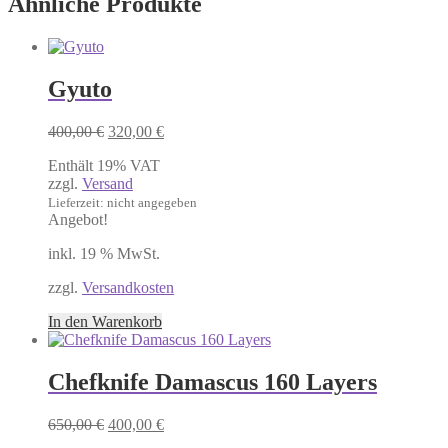
Ähnliche Produkte
Gyuto
Ursprünglicher
Aktueller
400,00
€
320,00
€
Preis
Preis
Enthält 19% VAT
war:
ist:
zzgl.
Versand
400,00 €
320,00 €.
Lieferzeit: nicht angegeben
Angebot!
inkl. 19 % MwSt.
zzgl.
Versandkosten
In den Warenkorb
Chefknife Damascus 160 Layers
Ursprünglicher
Aktueller
650,00
€
400,00
€
Preis
Preis