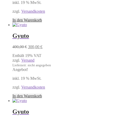
inkl. 19 % MwSt.
zzgl.
Versandkosten
In den Warenkorb
Gyuto
Ursprünglicher
Aktueller
400,00
€
300,00
€
Preis
Preis
Enthält 19% VAT
war:
ist:
zzgl.
Versand
400,00 €
300,00 €.
Lieferzeit: nicht angegeben
Angebot!
inkl. 19 % MwSt.
zzgl.
Versandkosten
In den Warenkorb
Gyuto