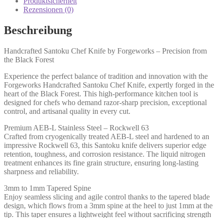
Produktsicherheit
Rezensionen (0)
Beschreibung
Handcrafted Santoku Chef Knife by Forgeworks – Precision from
the Black Forest
Experience the perfect balance of tradition and innovation with the
Forgeworks Handcrafted Santoku Chef Knife, expertly forged in the
heart of the Black Forest. This high-performance kitchen tool is
designed for chefs who demand razor-sharp precision, exceptional
control, and artisanal quality in every cut.
Premium AEB-L Stainless Steel – Rockwell 63
Crafted from cryogenically treated AEB-L steel and hardened to an
impressive Rockwell 63, this Santoku knife delivers superior edge
retention, toughness, and corrosion resistance. The liquid nitrogen
treatment enhances its fine grain structure, ensuring long-lasting
sharpness and reliability.
3mm to 1mm Tapered Spine
Enjoy seamless slicing and agile control thanks to the tapered blade
design, which flows from a 3mm spine at the heel to just 1mm at the
tip. This taper ensures a lightweight feel without sacrificing strength