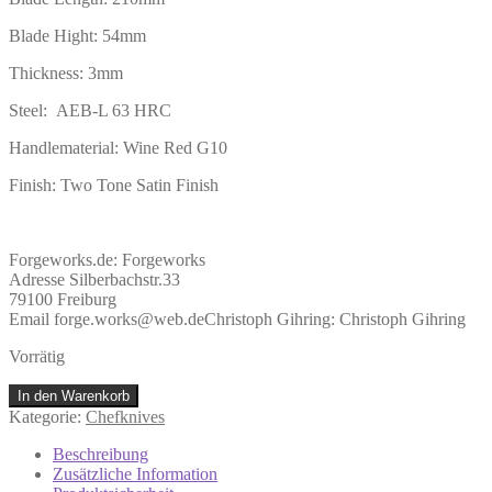
Blade Hight: 54mm
Thickness: 3mm
Steel: AEB-L 63 HRC
Handlematerial: Wine Red G10
Finish: Two Tone Satin Finish
Forgeworks.de:
Forgeworks
Adresse Silberbachstr.33
79100 Freiburg
Email forge.works@web.de
Christoph Gihring:
Christoph Gihring
Vorrätig
Santoku
In den Warenkorb
Menge
Kategorie:
Chefknives
Beschreibung
Zusätzliche Information