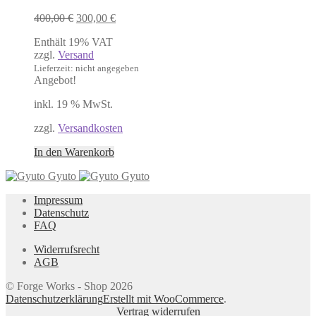
Ursprünglicher
Aktueller
400,00
€
300,00
€
Preis
Preis
Enthält 19% VAT
war:
ist:
zzgl.
Versand
400,00 €
300,00 €.
Lieferzeit: nicht angegeben
Angebot!
inkl. 19 % MwSt.
zzgl.
Versandkosten
In den Warenkorb
Gyuto
Gyuto
Impressum
Datenschutz
FAQ
Widerrufsrecht
AGB
© Forge Works - Shop 2026
Datenschutzerklärung
Erstellt mit WooCommerce
.
Vertrag widerrufen