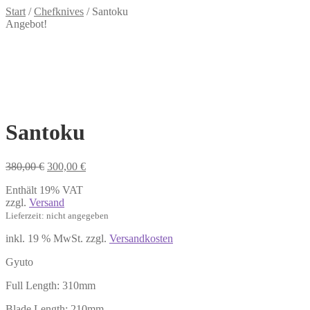
Start
/
Chefknives
/
Santoku
Angebot!
Santoku
Ursprünglicher
Aktueller
380,00
€
300,00
€
Preis
Preis
Enthält 19% VAT
war:
ist:
zzgl.
Versand
380,00 €
300,00 €.
Lieferzeit: nicht angegeben
inkl. 19 % MwSt.
zzgl.
Versandkosten
Gyuto
Full Length: 310mm
Blade Length: 210mm