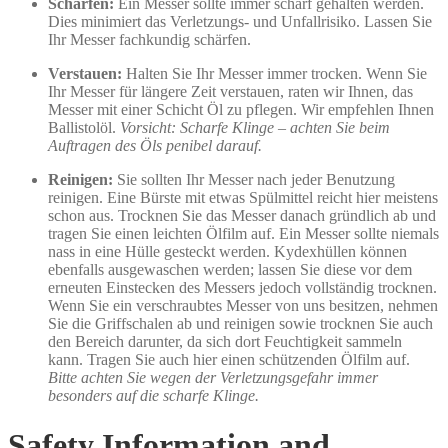
Schärfen:
Ein Messer sollte immer scharf gehalten werden.
Dies minimiert das Verletzungs- und Unfallrisiko. Lassen Sie
Ihr Messer fachkundig schärfen.
Verstauen:
Halten Sie Ihr Messer immer trocken. Wenn Sie
Ihr Messer für längere Zeit verstauen, raten wir Ihnen, das
Messer mit einer Schicht Öl zu pflegen. Wir empfehlen Ihnen
Ballistolöl.
Vorsicht: Scharfe Klinge – achten Sie beim
Auftragen des Öls penibel darauf.
Reinigen:
Sie sollten Ihr Messer nach jeder Benutzung
reinigen. Eine Bürste mit etwas Spülmittel reicht hier meistens
schon aus. Trocknen Sie das Messer danach gründlich ab und
tragen Sie einen leichten Ölfilm auf. Ein Messer sollte niemals
nass in eine Hülle gesteckt werden. Kydexhüllen können
ebenfalls ausgewaschen werden; lassen Sie diese vor dem
erneuten Einstecken des Messers jedoch vollständig trocknen.
Wenn Sie ein verschraubtes Messer von uns besitzen, nehmen
Sie die Griffschalen ab und reinigen sowie trocknen Sie auch
den Bereich darunter, da sich dort Feuchtigkeit sammeln
kann. Tragen Sie auch hier einen schützenden Ölfilm auf.
Bitte achten Sie wegen der Verletzungsgefahr immer
besonders auf die scharfe Klinge.
Safety Information and