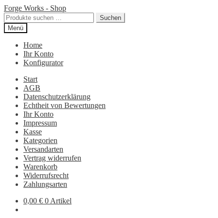
Zur
Zum
Forge Works - Shop
Navigation
Inhalt
Suchen
Suchen
springen
springen
nach:
Menü
Home
Ihr Konto
Konfigurator
Start
AGB
Datenschutzerklärung
Echtheit von Bewertungen
Ihr Konto
Impressum
Kasse
Kategorien
Versandarten
Vertrag widerrufen
Warenkorb
Widerrufsrecht
Zahlungsarten
0,00
€
0 Artikel