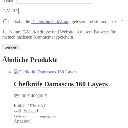
Name
*
E-Mail
*
Ich habe die
Datenschutzerklärung
gelesen und stimme ihr zu.
*
Name, E-Mail-Adresse und Website in diesem Browser für
meinen nächsten Kommentar speichern.
Ähnliche Produkte
Chefknife Damascus 160 Layers
Ursprünglicher
Aktueller
650,00
€
400,00
€
Preis
Preis
Enthält 19% VAT
war:
ist:
zzgl.
Versand
650,00 €
400,00 €.
Lieferzeit: nicht angegeben
Angebot!