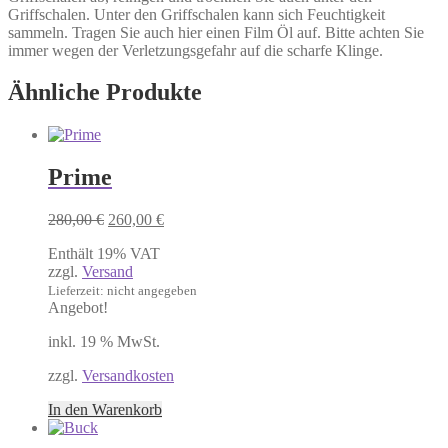
Griffschalen. Unter den Griffschalen kann sich Feuchtigkeit
sammeln. Tragen Sie auch hier einen Film Öl auf. Bitte achten Sie
immer wegen der Verletzungsgefahr auf die scharfe Klinge.
Ähnliche Produkte
Prime
Ursprünglicher
Aktueller
280,00
€
260,00
€
Preis
Preis
Enthält 19% VAT
war:
ist:
zzgl.
Versand
280,00 €
260,00 €.
Lieferzeit: nicht angegeben
Angebot!
inkl. 19 % MwSt.
zzgl.
Versandkosten
In den Warenkorb