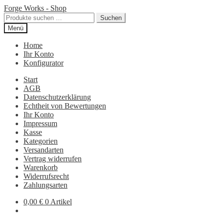
Zur
Zum
Forge Works - Shop
Navigation
Inhalt
Suchen
Suchen
springen
springen
nach:
Menü
Home
Ihr Konto
Konfigurator
Start
AGB
Datenschutzerklärung
Echtheit von Bewertungen
Ihr Konto
Impressum
Kasse
Kategorien
Versandarten
Vertrag widerrufen
Warenkorb
Widerrufsrecht
Zahlungsarten
0,00
€
0 Artikel