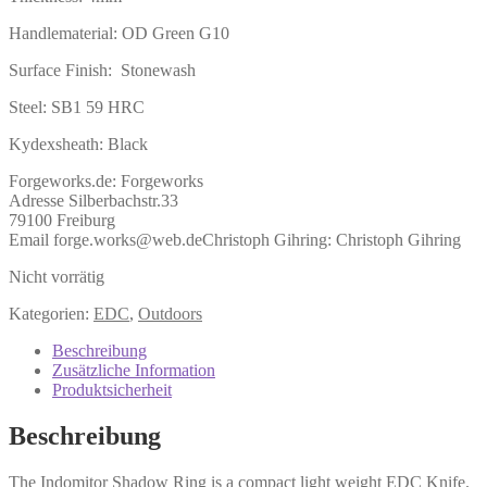
Handlematerial: OD Green G10
Surface Finish: Stonewash
Steel: SB1 59 HRC
Kydexsheath: Black
Forgeworks.de:
Forgeworks
Adresse Silberbachstr.33
79100 Freiburg
Email forge.works@web.de
Christoph Gihring:
Christoph Gihring
Nicht vorrätig
Kategorien:
EDC
,
Outdoors
Beschreibung
Zusätzliche Information
Produktsicherheit
Beschreibung
The Indomitor Shadow Ring is a compact light weight EDC Knife.