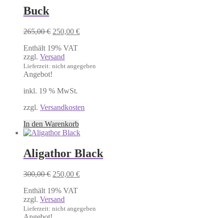
Buck
Ursprünglicher
Aktueller
265,00
€
250,00
€
Preis
Preis
Enthält 19% VAT
war:
ist:
zzgl.
Versand
265,00 €
250,00 €.
Lieferzeit: nicht angegeben
Angebot!
inkl. 19 % MwSt.
zzgl.
Versandkosten
In den Warenkorb
Aligathor Black
Ursprünglicher
Aktueller
300,00
€
250,00
€
Preis
Preis
Enthält 19% VAT
war:
ist:
zzgl.
Versand
300,00 €
250,00 €.
Lieferzeit: nicht angegeben
Angebot!