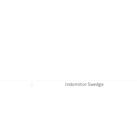
on Bewertungen
Ihr Konto
Impressum
Kasse
Kategorien
Versanda
Indomitor Swedge
t
Zahlungsarten