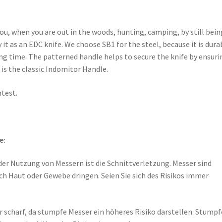
ou, when you are out in the woods, hunting, camping, by still bein
it as an EDC knife. We choose SB1 for the steel, because it is dura
ng time. The patterned handle helps to secure the knife by ensuri
 is the classic Indomitor Handle.
test.
e:
der Nutzung von Messern ist die Schnittverletzung. Messer sind
h Haut oder Gewebe dringen. Seien Sie sich des Risikos immer
 scharf, da stumpfe Messer ein höheres Risiko darstellen. Stumpf