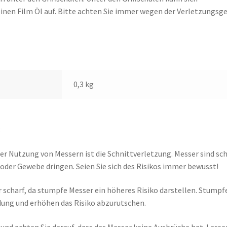
einen Film Öl auf. Bitte achten Sie immer wegen der Verletzungsg
0,3 kg
:
er Nutzung von Messern ist die Schnittverletzung. Messer sind sc
der Gewebe dringen. Seien Sie sich des Risikos immer bewusst!
 scharf, da stumpfe Messer ein höheres Risiko darstellen. Stumpf
dung und erhöhen das Risiko abzurutschen.
und achten Sie darauf, dass das Messer keine Ausbrüche hat. Lasse