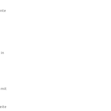
nnte
n
 in
 mit
eite