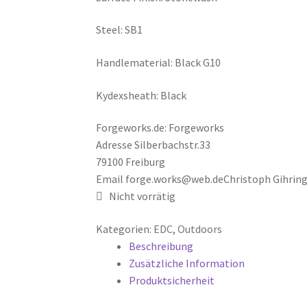
Steel: SB1
Handlematerial: Black G10
Kydexsheath: Black
Forgeworks.de:
Forgeworks
Adresse Silberbachstr.33
79100 Freiburg
Email forge.works@web.de
Christoph Gihring
Nicht vorrätig
Kategorien:
EDC
,
Outdoors
Beschreibung
Zusätzliche Information
Produktsicherheit