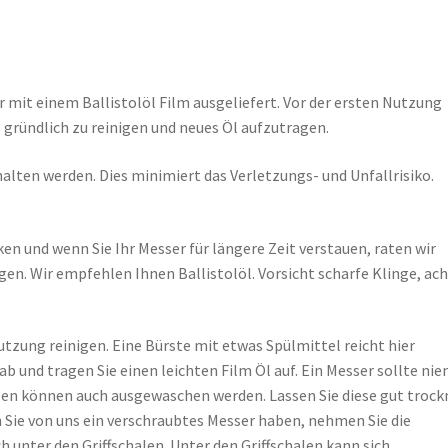
mit einem Ballistolöl Film ausgeliefert. Vor der ersten Nutzung
gründlich zu reinigen und neues Öl aufzutragen.
alten werden. Dies minimiert das Verletzungs- und Unfallrisiko.
en und wenn Sie Ihr Messer für längere Zeit verstauen, raten wir
gen. Wir empfehlen Ihnen Ballistolöl. Vorsicht scharfe Klinge, ac
utzung reinigen. Eine Bürste mit etwas Spülmittel reicht hier
b und tragen Sie einen leichten Film Öl auf. Ein Messer sollte ni
llen können auch ausgewaschen werden. Lassen Sie diese gut trock
 Sie von uns ein verschraubtes Messer haben, nehmen Sie die
ch unter den Griffschalen. Unter den Griffschalen kann sich