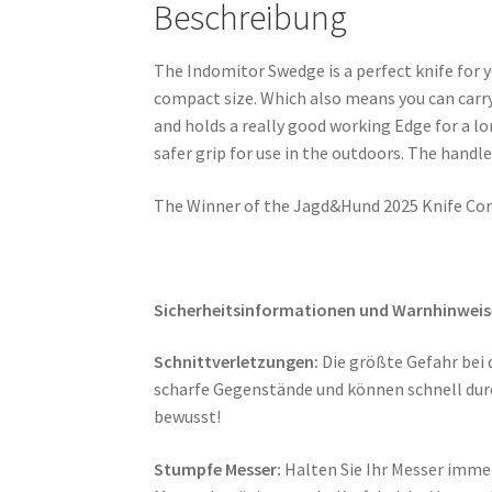
Beschreibung
The Indomitor Swedge is a perfect knife for y
compact size. Which also means you can carry 
and holds a really good working Edge for a lo
safer grip for use in the outdoors. The handle
The Winner of the Jagd&Hund 2025 Knife Con
Sicherheitsinformationen und Warnhinweis
Schnittverletzungen:
Die größte Gefahr bei 
scharfe Gegenstände und können schnell durc
bewusst!
Stumpfe Messer:
Halten Sie Ihr Messer immer